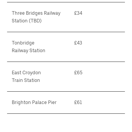
Three Bridges Railway
£34
Station (TBD)
Tonbridge
£43
Railway Station
East Croydon
£65
Train Station
Brighton Palace Pier
£61