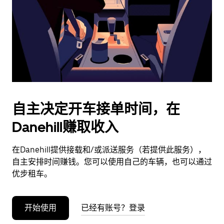
日
期。
按
退
出
键
可
关
闭
自主决定开车接单时间，在
日
Danehill赚取收入
历。
在Danehill提供接载和/或派送服务（若提供此服务），
自主安排时间赚钱。您可以使用自己的车辆，也可以通过
优步租车。
开始使用
已经有账号？登录