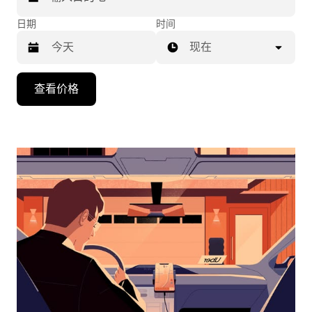
日期
时间
现在
按
查看价格
向
下
箭
头
键
可
浏
览
日
历
并
选
择