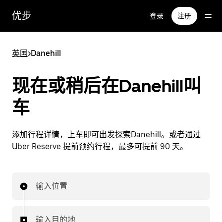
跳
优步
登录
注册
至
主
要
英国
>
Danehill
内
容
现在或稍后在Danehill叫
车
添加行程详情，上车即可出发探索Danehill。或者通过
Uber Reserve 提前预约行程，最多可提前 90 天。
输入位置
输入目的地