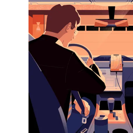
览
日
历
并
选
择
日
期。
按
退
出
键
可
关
闭
日
历。