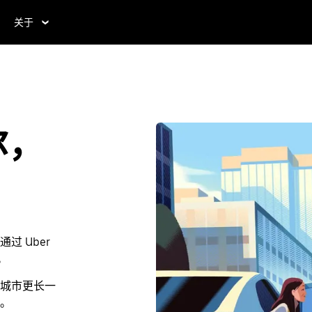
关于
尔，
 Uber
。
城市更长一
。