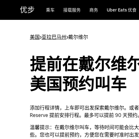
跳
优步
乘车
接载服务
商务
Uber Eats 优食
至
主
要
内
美国
>
亚拉巴马州
>
戴尔维尔
容
提前在戴尔维
美国预约叫车
添加行程详情，上车即可出发探索戴尔维尔。或者通过
Reserve 提前安排行程。最多可以提前 90 天预约
温馨提示：
在戴尔维尔叫车，等待时间可能会比大
些。您也可以提前预约，方便您在需要时准时出发