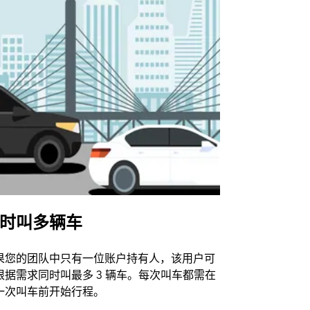
时叫多辆车
Uber Shu
果您的团队中只有一位账户持有人，该用户可
我们的班车
根据需求同时叫最多 3 辆车。每次叫车都需在
动场馆。
一次叫车前开始行程。
查看接驳车