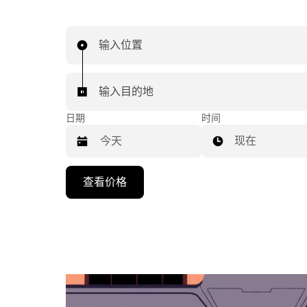
输入位置
输入目的地
日期
时间
现在
按
查看价格
向
下
箭
头
键
可
浏