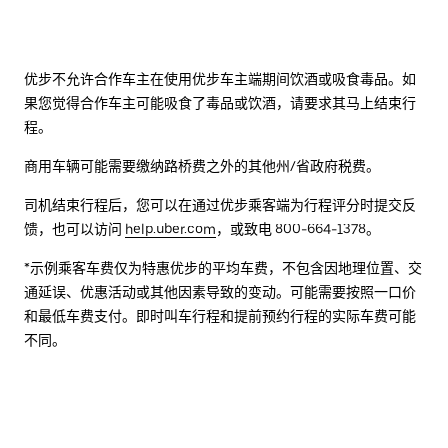
优步不允许合作车主在使用优步车主端期间饮酒或吸食毒品。如
果您觉得合作车主可能吸食了毒品或饮酒，请要求其马上结束行
程。
商用车辆可能需要缴纳路桥费之外的其他州/省政府税费。
司机结束行程后，您可以在通过优步乘客端为行程评分时提交反
馈，也可以访问
help.uber.com
，或致电 800-664-1378。
*示例乘客车费仅为特惠优步的平均车费，不包含因地理位置、交
通延误、优惠活动或其他因素导致的变动。可能需要按照一口价
和最低车费支付。即时叫车行程和提前预约行程的实际车费可能
不同。