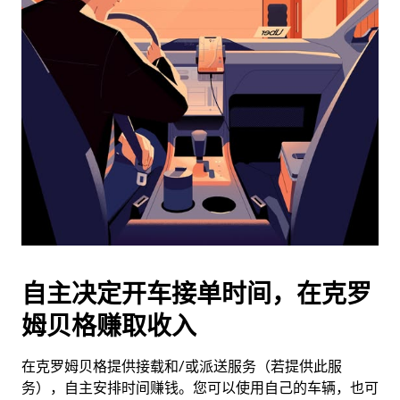
日
历
并
选
择
日
期。
按
退
出
键
可
关
闭
自主决定开车接单时间，在克罗
日
姆贝格赚取收入
历。
在克罗姆贝格提供接载和/或派送服务（若提供此服
务），自主安排时间赚钱。您可以使用自己的车辆，也可