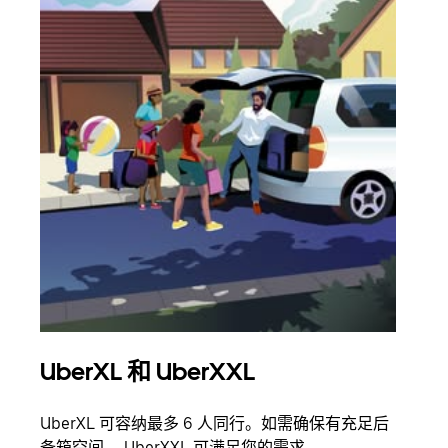
UberXL 和 UberXXL
拼
UberXL 可容纳最多 6 人同行。如需确保有充足后
当您
备箱空间， UberXXL 可满足您的需求。
加自