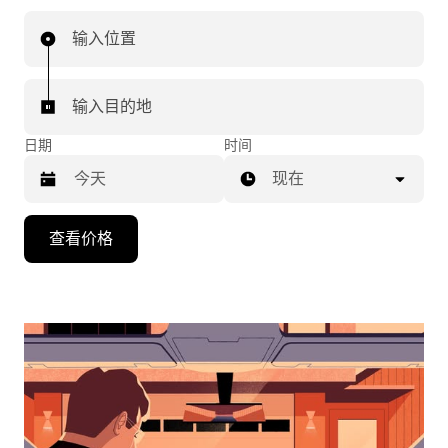
输入位置
输入目的地
日期
时间
现在
按
查看价格
向
下
箭
头
键
可
浏
览