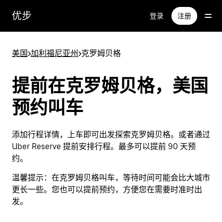
跳
优步
登录
注册
至
主
要
美国
>
加利福尼亚州
>
克罗姆贝格
内
容
提前在克罗姆贝格，美国
预约叫车
添加行程详情，上车即可出发探索克罗姆贝格。或者通过
Uber Reserve 提前安排行程。最多可以提前 90 天预
约。
温馨提示：
在克罗姆贝格叫车，等待时间可能会比大城市
更长一些。您也可以提前预约，方便您在需要时准时出
发。