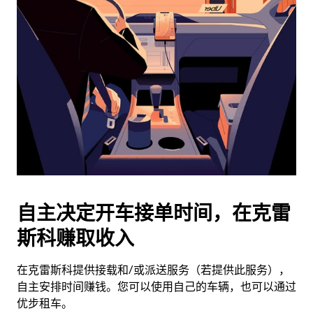
历
并
选
择
日
期。
按
退
出
键
可
关
闭
自主决定开车接单时间，在克雷
日
斯科赚取收入
历。
在克雷斯科提供接载和/或派送服务（若提供此服务），
自主安排时间赚钱。您可以使用自己的车辆，也可以通过
优步租车。