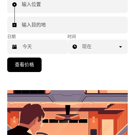
输入位置
输入目的地
日期
时间
现在
按
查看价格
向
下
箭
头
键
可
浏
览
日