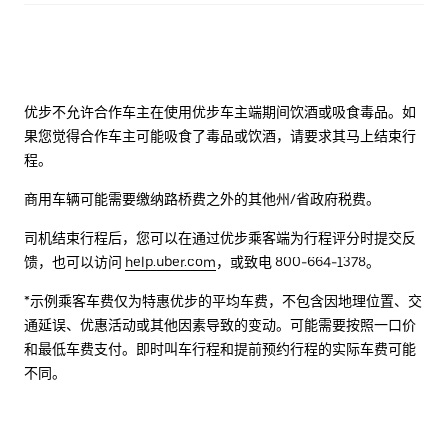
优步不允许合作车主在使用优步车主端期间饮酒或吸食毒品。如
果您觉得合作车主可能吸食了毒品或饮酒，请要求其马上结束行
程。
商用车辆可能需要缴纳路桥费之外的其他州/省政府税费。
司机结束行程后，您可以在通过优步乘客端为行程评分时提交反
馈，也可以访问
help.uber.com
，或致电 800-664-1378。
*示例乘客车费仅为特惠优步的平均车费，不包含因地理位置、交
通延误、优惠活动或其他因素导致的变动。可能需要按照一口价
和最低车费支付。即时叫车行程和提前预约行程的实际车费可能
不同。