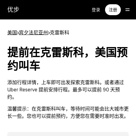
跳
优步
登录
注册
至
主
要
美国
>
宾夕法尼亚州
>
克雷斯科
内
容
提前在克雷斯科，美国预
约叫车
添加行程详情，上车即可出发探索克雷斯科。或者通过
Uber Reserve 提前安排行程。最多可以提前 90 天预
约。
温馨提示：
在克雷斯科叫车，等待时间可能会比大城市更
长一些。您也可以提前预约，方便您在需要时准时出发。