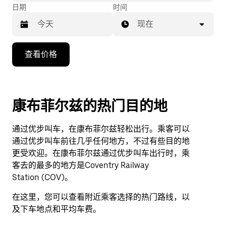
日期
时间
现在
按
查看价格
向
下
箭
头
康布菲尔兹的热门目的地
键
可
通过优步叫车，在康布菲尔兹轻松出行。乘客可以
浏
通过优步叫车前往几乎任何地方，不过有些目的地
览
更受欢迎。在康布菲尔兹通过优步叫车出行时，乘
日
客去的最多的地方是Coventry Railway
历
Station (COV)。
并
选
在这里，您可以查看附近乘客选择的热门路线，以
择
及下车地点和平均车费。
日