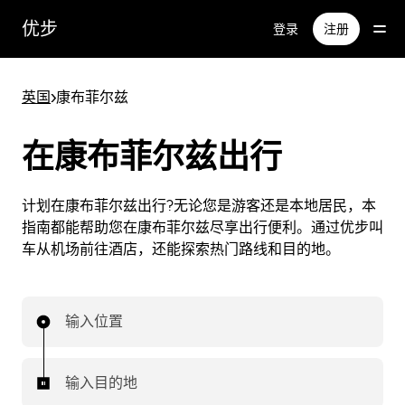
跳
优步
登录
注册
至
主
要
英国
>
康布菲尔兹
内
容
在康布菲尔兹出行
计划在康布菲尔兹出行?无论您是游客还是本地居民，本
指南都能帮助您在康布菲尔兹尽享出行便利。通过优步叫
车从机场前往酒店，还能探索热门路线和目的地。
输入位置
输入目的地