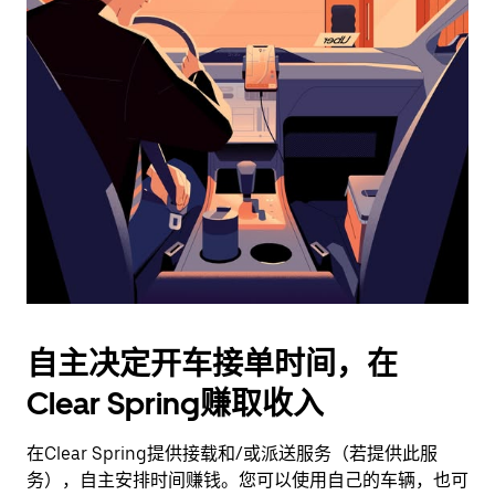
日
历
并
选
择
日
期。
按
退
出
键
可
关
闭
自主决定开车接单时间，在
日
Clear Spring赚取收入
历。
在Clear Spring提供接载和/或派送服务（若提供此服
务），自主安排时间赚钱。您可以使用自己的车辆，也可