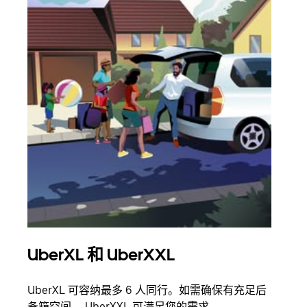
UberXL 和 UberXXL
拼
UberXL 可容纳最多 6 人同行。如需确保有充足后
当您
备箱空间， UberXXL 可满足您的需求。
加自