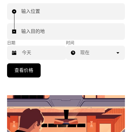
输入位置
输入目的地
日期
时间
现在
按
查看价格
向
下
箭
头
键
可
浏
览