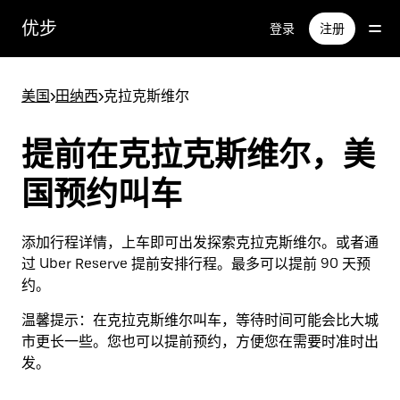
跳
优步
登录
注册
至
主
要
美国
>
田纳西
>
克拉克斯维尔
内
容
提前在克拉克斯维尔，美
国预约叫车
添加行程详情，上车即可出发探索克拉克斯维尔。或者通
过 Uber Reserve 提前安排行程。最多可以提前 90 天预
约。
温馨提示：
在克拉克斯维尔叫车，等待时间可能会比大城
市更长一些。您也可以提前预约，方便您在需要时准时出
发。