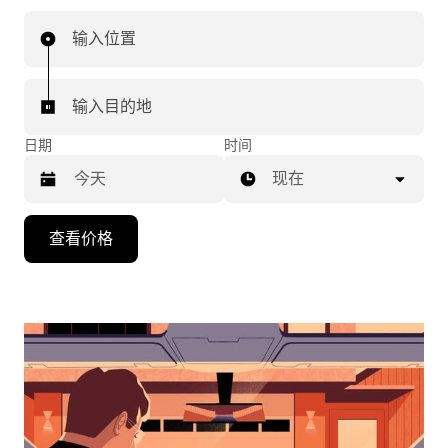
输入位置
输入目的地
日期
时间
现在
按
查看价格
向
下
箭
头
键
可
浏
览