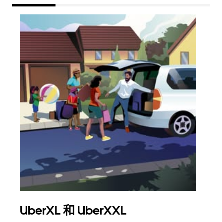
UberXL 和 UberXXL
拼