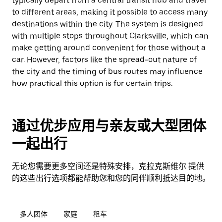
typically depart from a central transit hub and travel
to different areas, making it possible to access many
destinations within the city. The system is designed
with multiple stops throughout Clarksville, which can
make getting around convenient for those without a
car. However, factors like the spread-out nature of
the city and the timing of bus routes may influence
how practical this option is for certain trips.
通过优步应用与亲友或大型团体
一起出行
无论您需要更多空间还是特殊安排，克拉克斯维尔 提供
的这些出行选项都能帮助您和您的同伴顺利抵达目的地。
多人团体
家庭
租车