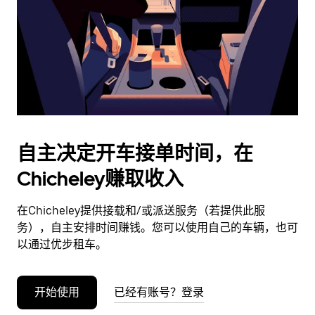
日
期。
按
退
出
键
可
关
闭
自主决定开车接单时间，在
日
Chicheley赚取收入
历。
在Chicheley提供接载和/或派送服务（若提供此服
务），自主安排时间赚钱。您可以使用自己的车辆，也可
以通过优步租车。
开始使用
已经有账号？登录