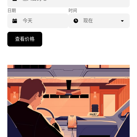
日期
时间
现在
按
查看价格
向
下
箭
头
键
可
浏
览
日
历
并
选
择