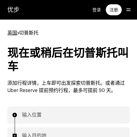
跳
优步
登录
注册
至
主
要
英国
>
切普斯托
内
容
现在或稍后在切普斯托叫
车
添加行程详情，上车即可出发探索切普斯托。或者通过
Uber Reserve 提前预约行程，最多可提前 90 天。
输入位置
输入目的地