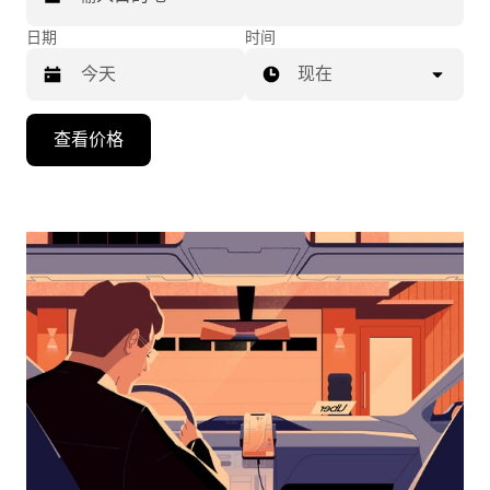
日期
时间
现在
按
查看价格
向
下
箭
头
键
可
浏
览
日
历
并
选
择