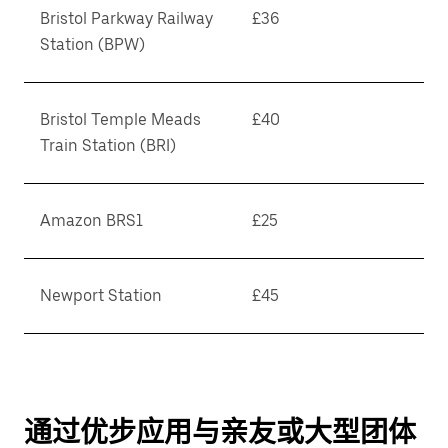
Bristol Parkway Railway
£36
Station (BPW)
Bristol Temple Meads
£40
Train Station (BRI)
Amazon BRS1
£25
Newport Station
£45
通过优步应用与亲友或大型团体