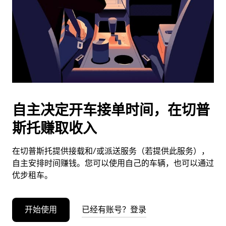
日
期。
按
退
出
键
可
关
闭
自主决定开车接单时间，在切普
日
斯托赚取收入
历。
在切普斯托提供接载和/或派送服务（若提供此服务），
自主安排时间赚钱。您可以使用自己的车辆，也可以通过
优步租车。
开始使用
已经有账号？登录