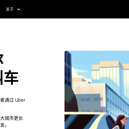
关于
尔
叫车
过 Uber
。
大城市更长
发。