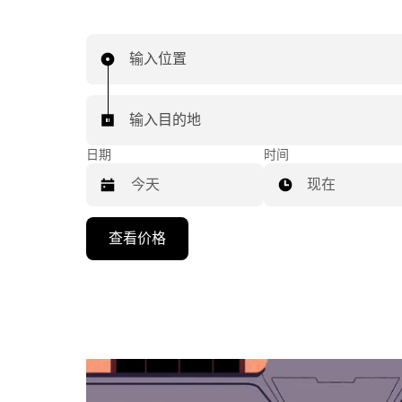
输入位置
输入目的地
日期
时间
现在
按
查看价格
向
下
箭
头
键
可
浏