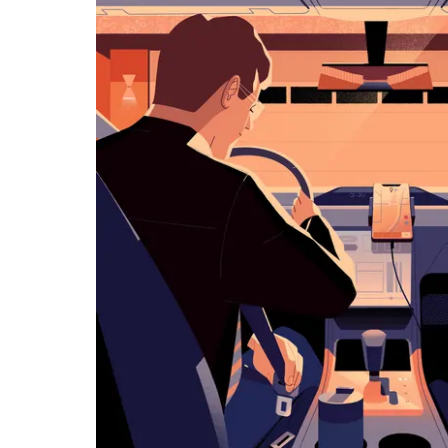
览
日
历
并
选
择
日
期。
按
退
出
键
可
关
闭
日
历。