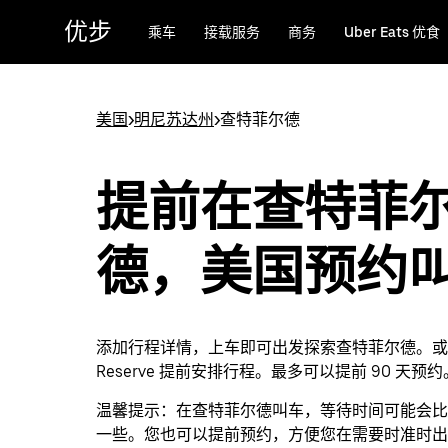
跳
优步
乘车
接载服务
商务
Uber Eats 优食
至
主
要
内
美国
>
明尼苏达州
>
查特菲尔德
容
提前在查特菲
德，美国预约
添加行程详情，上车即可出发探索查特菲尔德。或者通
Reserve 提前安排行程。最多可以提前 90 天预约
温馨提示：
在查特菲尔德叫车，等待时间可能会比
一些。您也可以提前预约，方便您在需要时准时出