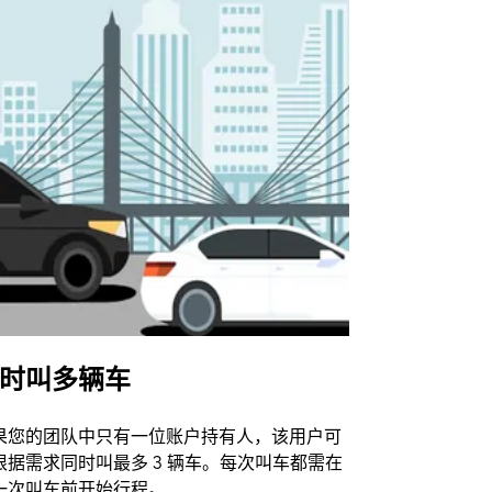
时叫多辆车
Uber Shu
果您的团队中只有一位账户持有人，该用户可
我们的班车
根据需求同时叫最多 3 辆车。每次叫车都需在
动场馆。
一次叫车前开始行程。