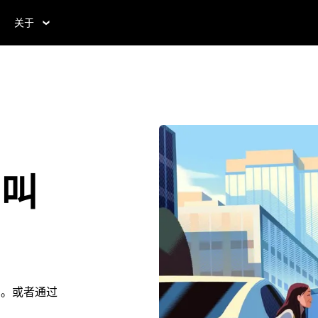
关于
e叫
se。或者通过
。