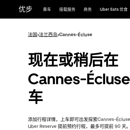
跳
优步
乘车
接载服务
商务
Uber Eats 优食
至
主
要
内
法国
>
法兰西岛
>
Cannes-Écluse
容
现在或稍后在
Cannes-Éclus
车
添加行程详情，上车即可出发探索Cannes-Éclu
Uber Reserve 提前预约行程，最多可提前 90 天