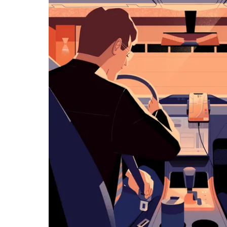
览
日
历
并
选
择
日
期。
按
退
出
键
可
关
闭
日
历。