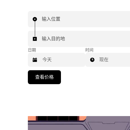
输入位置
输入目的地
日期
时间
现在
按
查看价格
向
下
箭
头
键
可
浏