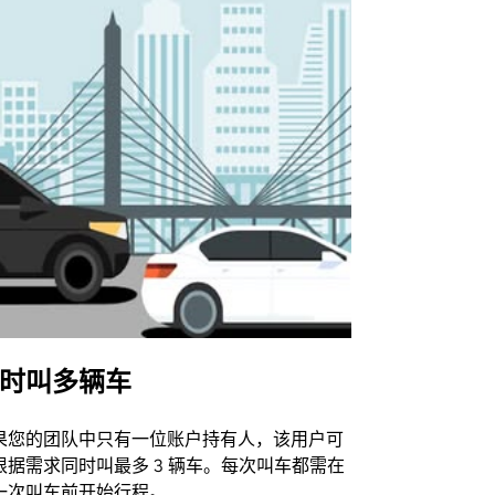
时叫多辆车
Uber Shu
果您的团队中只有一位账户持有人，该用户可
我们的班车
根据需求同时叫最多 3 辆车。每次叫车都需在
动场馆。
一次叫车前开始行程。