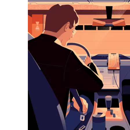
历
并
选
择
日
期。
按
退
出
键
可
关
闭
日
历。