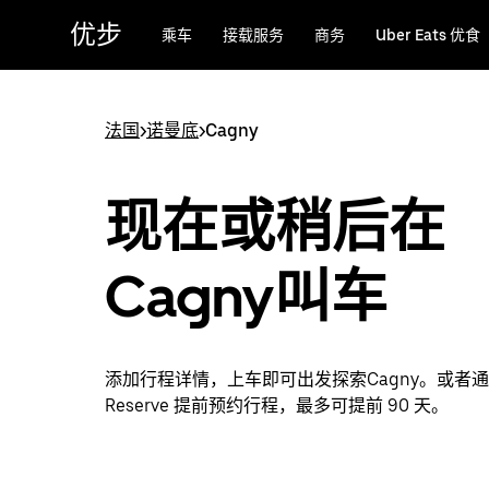
跳
优步
乘车
接载服务
商务
Uber Eats 优食
至
主
要
内
法国
>
诺曼底
>
Cagny
容
现在或稍后在
Cagny叫车
添加行程详情，上车即可出发探索Cagny。或者通过
Reserve 提前预约行程，最多可提前 90 天。