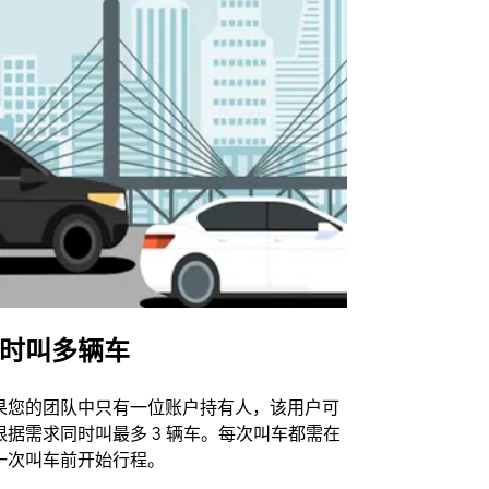
时叫多辆车
Uber Shu
果您的团队中只有一位账户持有人，该用户可
我们的班车
根据需求同时叫最多 3 辆车。每次叫车都需在
动场馆。
一次叫车前开始行程。
查看接驳车