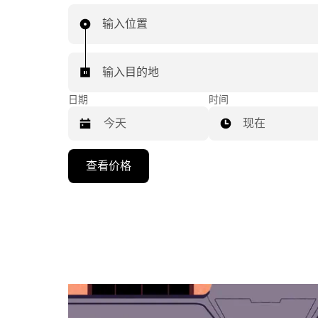
输入位置
输入目的地
日期
时间
现在
按
查看价格
向
下
箭
头
键
可
浏
览
日