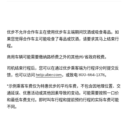
优步不允许合作车主在使用优步车主端期间饮酒或吸食毒品。如
果您觉得合作车主可能吸食了毒品或饮酒，请要求其马上结束行
程。
商用车辆可能需要缴纳路桥费之外的其他州/省政府税费。
司机结束行程后，您可以在通过优步乘客端为行程评分时提交反
馈，也可以访问
help.uber.com
，或致电 800-664-1378。
*示例乘客车费仅为特惠优步的平均车费，不包含因地理位置、交
通延误、优惠活动或其他因素导致的变动。可能需要按照一口价
和最低车费支付。即时叫车行程和提前预约行程的实际车费可能
不同。