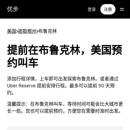
跳
优步
登录
注册
至
主
要
美国
>
密歇根州
>
布鲁克林
内
容
提前在布鲁克林，美国预
约叫车
添加行程详情，上车即可出发探索布鲁克林。或者通过
Uber Reserve 提前安排行程。最多可以提前 90 天预
约。
温馨提示：
在布鲁克林叫车，等待时间可能会比大城市更
长一些。您也可以提前预约，方便您在需要时准时出发。