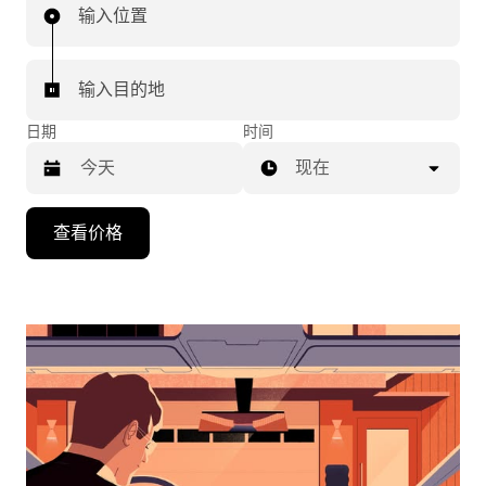
输入位置
输入目的地
日期
时间
现在
按
查看价格
向
下
箭
头
键
可
浏
览
日