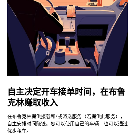
历
并
选
择
日
期。
按
退
出
键
可
关
闭
自主决定开车接单时间，在布鲁
日
克林赚取收入
历。
在布鲁克林提供接载和/或派送服务（若提供此服务），
自主安排时间赚钱。您可以使用自己的车辆，也可以通过
优步租车。