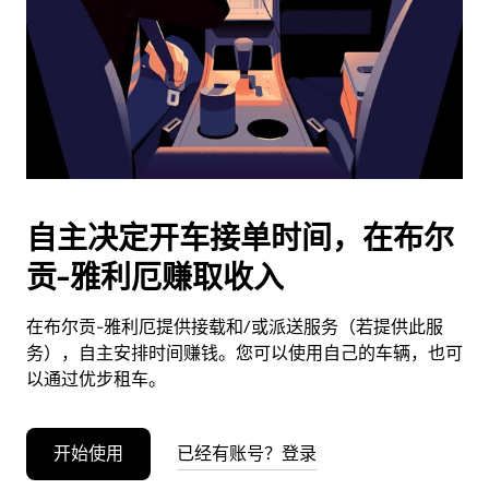
日
期。
按
退
出
键
可
关
闭
自主决定开车接单时间，在布尔
日
贡-雅利厄赚取收入
历。
在布尔贡-雅利厄提供接载和/或派送服务（若提供此服
务），自主安排时间赚钱。您可以使用自己的车辆，也可
以通过优步租车。
开始使用
已经有账号？登录