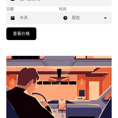
日期
时间
现在
按
查看价格
向
下
箭
头
键
可
浏
览
日
历
并
选
择