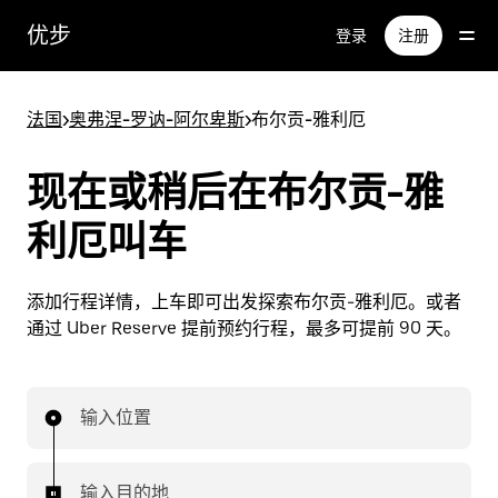
跳
优步
登录
注册
至
主
要
法国
>
奥弗涅-罗讷-阿尔卑斯
>
布尔贡-雅利厄
内
容
现在或稍后在布尔贡-雅
利厄叫车
添加行程详情，上车即可出发探索布尔贡-雅利厄。或者
通过 Uber Reserve 提前预约行程，最多可提前 90 天。
输入位置
输入目的地