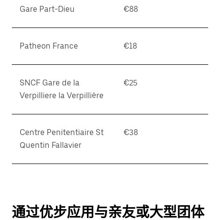
Gare Part-Dieu
€88
Patheon France
€18
SNCF Gare de la
€25
Verpilliere la Verpillière
Centre Penitentiaire St
€38
Quentin Fallavier
通过优步应用与亲友或大型团体