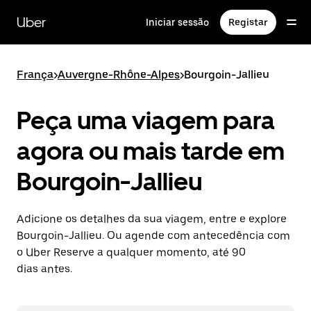
Avançar
para
Uber
Iniciar sessão
Registar
o
conteúdo
principal
França
>
Auvergne-Rhône-Alpes
>
Bourgoin-Jallieu
Peça uma viagem para
agora ou mais tarde em
Bourgoin-Jallieu
Adicione os detalhes da sua viagem, entre e explore
Bourgoin-Jallieu. Ou agende com antecedência com
o Uber Reserve a qualquer momento, até 90
dias antes.