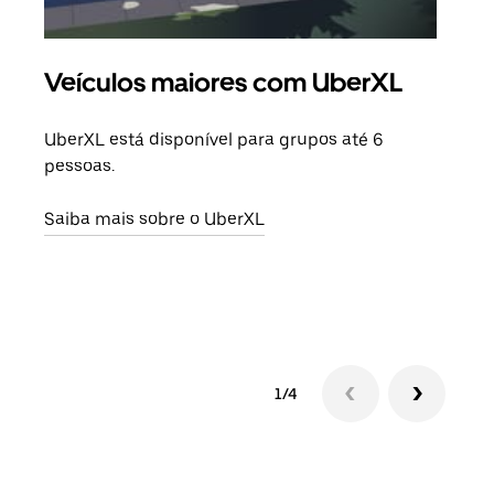
Veículos maiores com UberXL
Vi
UberXL está disponível para grupos até 6
Quan
pessoas.
para
pode
Saiba mais sobre o UberXL
ou d
Saib
1/4