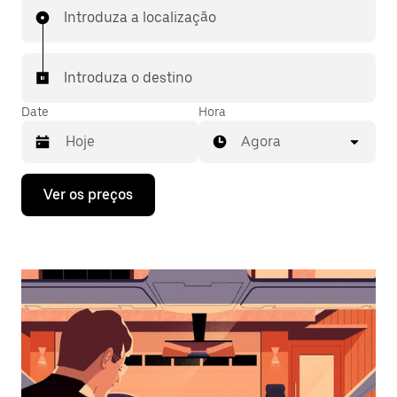
Introduza a localização
Introduza o destino
Date
Hora
Agora
Prima
Ver os preços
a
tecla
da
seta
para
interagir
com
o
calendário
e
selecionar
uma
data.