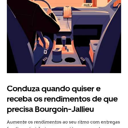
Prima
o
botão
Esc
para
fechar
o
calendário.
Conduza quando quiser e
receba os rendimentos de que
precisa Bourgoin-Jallieu
Aumente os rendimentos ao seu ritmo com entregas