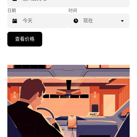
日期
时间
现在
按
查看价格
向
下
箭
头
键
可
浏
览
日
历
并
选
择