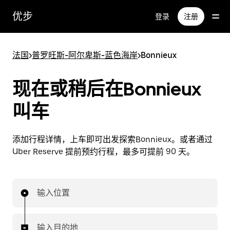
跳
优步
登录
注册
至
主
要
法国
>
普罗旺斯-阿尔卑斯-蓝色海岸
>
Bonnieux
内
容
现在或稍后在Bonnieux
叫车
添加行程详情，上车即可出发探索Bonnieux。或者通过
Uber Reserve 提前预约行程，最多可提前 90 天。
输入位置
输入目的地