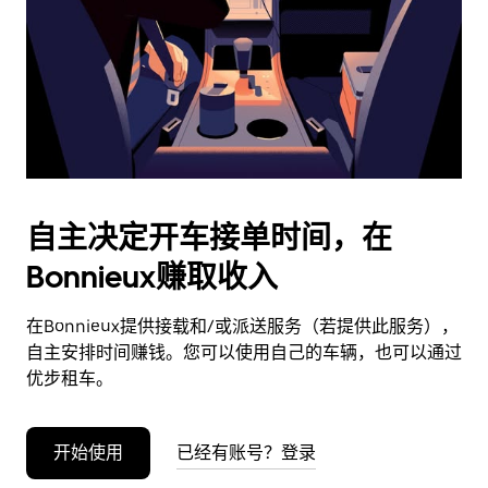
日
期。
按
退
出
键
可
关
闭
自主决定开车接单时间，在
日
Bonnieux赚取收入
历。
在Bonnieux提供接载和/或派送服务（若提供此服务），
自主安排时间赚钱。您可以使用自己的车辆，也可以通过
优步租车。
开始使用
已经有账号？登录