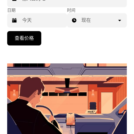
日期
时间
现在
按
查看价格
向
下
箭
头
键
可
浏
览
日
历
并
选
择