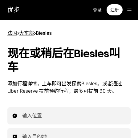
跳
优步
登录
注册
至
主
要
法国
>
大东部
>
Biesles
内
容
现在或稍后在Biesles叫
车
添加行程详情，上车即可出发探索Biesles。或者通过
Uber Reserve 提前预约行程，最多可提前 90 天。
输入位置
输入目的地