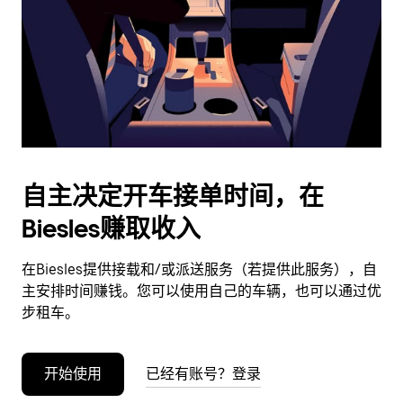
日
期。
按
退
出
键
可
关
闭
自主决定开车接单时间，在
日
Biesles赚取收入
历。
在Biesles提供接载和/或派送服务（若提供此服务），自
主安排时间赚钱。您可以使用自己的车辆，也可以通过优
步租车。
开始使用
已经有账号？登录