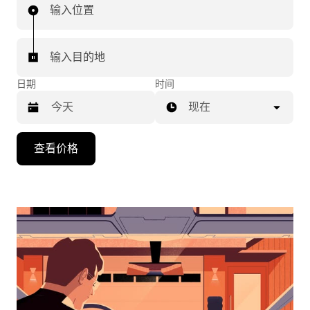
输入位置
输入目的地
日期
时间
现在
按
查看价格
向
下
箭
头
键
可
浏
览
日