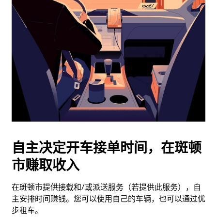
历
并
选
择
日
期。
按
退
出
键
可
关
闭
自主决定开车接单时间，在斑顿
日
市赚取收入
历。
在斑顿市提供接载和/或派送服务（若提供此服务），自
主安排时间赚钱。您可以使用自己的车辆，也可以通过优
步租车。