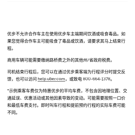
优步不允许合作车主在使用优步车主端期间饮酒或吸食毒品。如
果您觉得合作车主可能吸食了毒品或饮酒，请要求其马上结束行
程。
商用车辆可能需要缴纳路桥费之外的其他州/省政府税费。
司机结束行程后，您可以在通过优步乘客端为行程评分时提交反
馈，也可以访问
help.uber.com
，或致电 800-664-1378。
*示例乘客车费仅为特惠优步的平均车费，不包含因地理位置、交
通延误、优惠活动或其他因素导致的变动。可能需要按照一口价
和最低车费支付。即时叫车行程和提前预约行程的实际车费可能
不同。