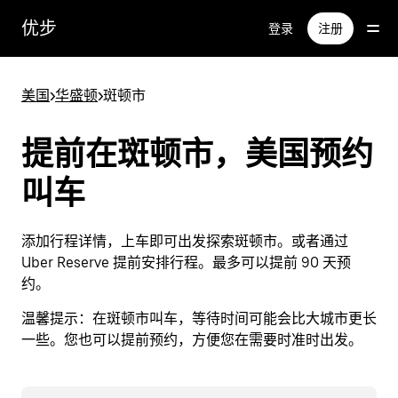
跳
优步
登录
注册
至
主
要
美国
>
华盛顿
>
斑顿市
内
容
提前在斑顿市，美国预约
叫车
添加行程详情，上车即可出发探索斑顿市。或者通过
Uber Reserve 提前安排行程。最多可以提前 90 天预
约。
温馨提示：
在斑顿市叫车，等待时间可能会比大城市更长
一些。您也可以提前预约，方便您在需要时准时出发。