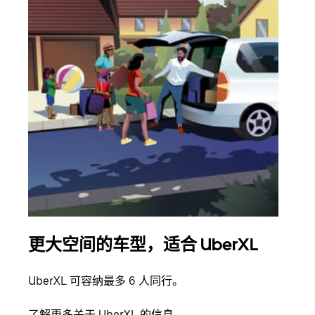
更大空间的车型，适合 UberXL
拼
UberXL 可容纳最多 6 人同行。
当您
加自
了解更多关于 UberXL 的信息