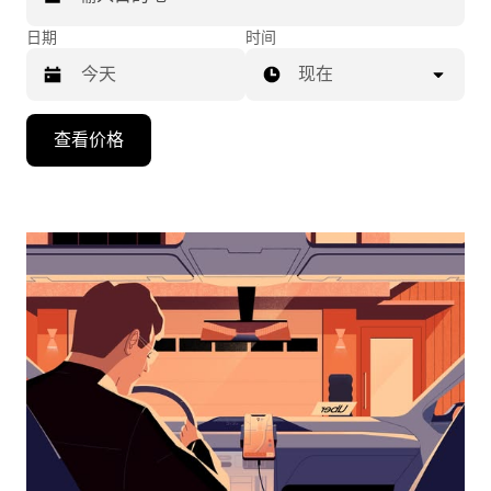
日期
时间
现在
按
查看价格
向
下
箭
头
键
可
浏
览
日
历
并
选
择