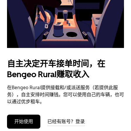
日
期。
按
退
出
键
可
关
闭
自主决定开车接单时间，在
日
Bengeo Rural赚取收入
历。
在Bengeo Rural提供接载和/或派送服务（若提供此服
务），自主安排时间赚钱。您可以使用自己的车辆，也可
以通过优步租车。
开始使用
已经有账号？登录