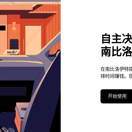
自主
南比
在南比洛伊特
排时间赚钱。
开始使用