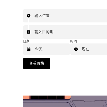
输入位置
输入目的地
日期
时间
现在
按
查看价格
向
下
箭
头
键
可
浏