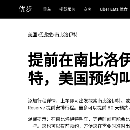
跳
优步
乘车
接载服务
商务
Uber Eats 优食
至
主
要
内
美国
>
代弗嫩
>
南比洛伊特
容
提前在南比洛
特，美国预约
添加行程详情，上车即可出发探索南比洛伊特。或者通
Reserve 提前安排行程。最多可以提前 90 天预约
温馨提示：
在南比洛伊特叫车，等待时间可能会比
一些。您也可以提前预约，方便您在需要时准时出