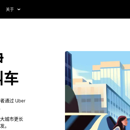
关于
伊
叫车
过 Uber
。
大城市更长
发。