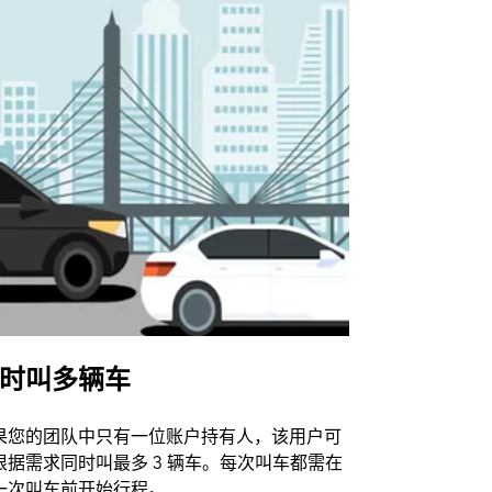
时叫多辆车
Uber Shu
果您的团队中只有一位账户持有人，该用户可
我们的班车
根据需求同时叫最多 3 辆车。每次叫车都需在
动场馆。
一次叫车前开始行程。