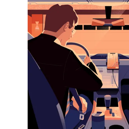
览
日
历
并
选
择
日
期。
按
退
出
键
可
关
闭
日
历。