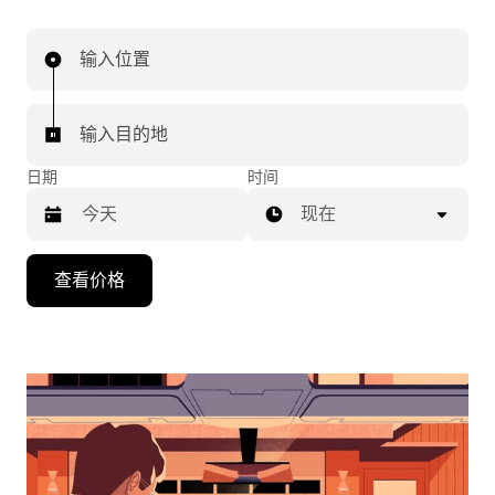
输入位置
输入目的地
日期
时间
现在
按
查看价格
向
下
箭
头
键
可
浏
览