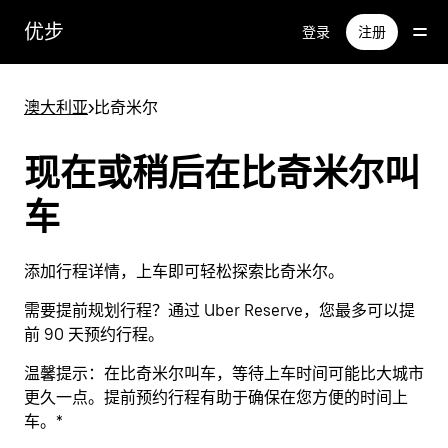
跳
优步
登录
注册
至
主
要
澳大利亚
>
比奇米尔
内
容
现在或稍后在比奇米尔叫
车
添加行程详情，上车即可轻松探索比奇米尔。
需要提前规划行程？通过 Uber Reserve，您最多可以提
前 90 天预约行程。
温馨提示：
在比奇米尔叫车，等待上车时间可能比大城市
更久一点。提前预约行程有助于确保在您方便的时间上
车。*