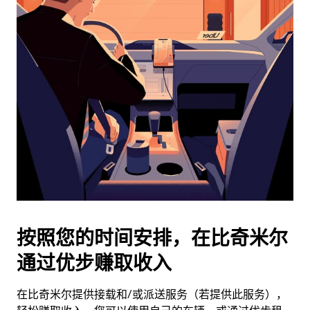
日
历
并
选
择
日
期。
按
退
出
键
可
关
闭
按照您的时间安排，在比奇米尔
日
通过优步赚取收入
历。
在比奇米尔提供接载和/或派送服务（若提供此服务），