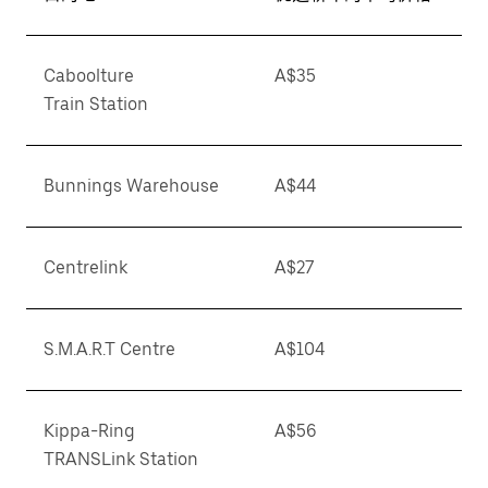
Caboolture
A$35
Train Station
Bunnings Warehouse
A$44
Centrelink
A$27
S.M.A.R.T Centre
A$104
Kippa-Ring
A$56
TRANSLink Station