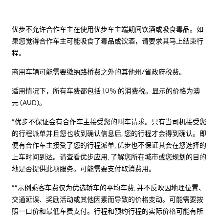
优步不允许合作车主在使用优步车主端期间饮酒或吸食毒品。如
果您觉得合作车主可能吸食了毒品或饮酒，请要求其马上结束行
程。
商用车辆可能需要缴纳路桥费之外的其他州/省政府税费。
适用情况下，所有车费都包括 10％ 的消费税。显示的价格为澳
元 (AUD)。
*优步不保证会有合作车主接受您的叫车请求。只有当司机接受您
的行程派单并且您也收到确认信息后, 您的行程才会得到确认。即
便有合作车主接受了您的行程派单, 优步也不保证其会在您选择的
上车时间到达。请查看优步应用, 了解您所在城市或您规划的目的
地是否提供此项服务。可能需要支付取消费用。
**示例乘客车费仅为优选轿车的平均车费, 并不反映因地理位置、
交通延误、奖励活动或其他因素而导致的价格变动。可能需要按
照一口价和最低车费支付。行程和预约行程的实际价格可能有所