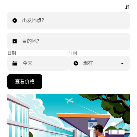
动动手指，即可开启机场行程。
出发地点？
目的地？
日期
时间
现在
按
查看价格
向
下
箭
头
键
可
浏