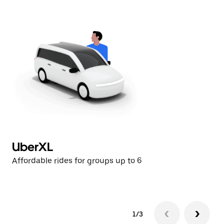
UberXL
U
Affordable rides for groups up to 6
Af
1/3