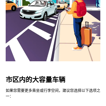
览
日
历
并
选
择
日
期。
按
退
出
键
可
关
市区内的大容量车辆
闭
日
如果您需要更多乘坐或行李空间，建议您选择以下选项之
历。
一：