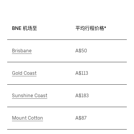
BNE 机场至
平均行程价格*
Brisbane
A$50
Gold Coast
A$113
Sunshine Coast
A$183
Mount Cotton
A$87