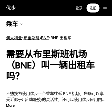
跳
优步
登录
注册
至
主
要
乘车
内
容
澳大利亚
>
布里斯班
>
BNE
>
BNE 出租车
需要从布里斯班机场
（BNE）叫一辆出租车
吗？
不妨换为使用优步平台乘车往返 BNE 机场。您既可以享
受近似于出租车服务的灵活性，还可以使用优步应用内的
实用功能。您可以按需临时叫车，也可以在应用内或在线
More
全天候随时叫车，每次行程还可以享受实惠的一口价。只