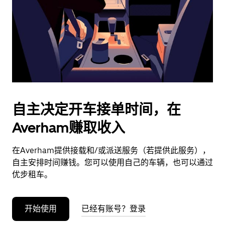
日
期。
按
退
出
键
可
关
闭
自主决定开车接单时间，在
日
Averham赚取收入
历。
在Averham提供接载和/或派送服务（若提供此服务），
自主安排时间赚钱。您可以使用自己的车辆，也可以通过
优步租车。
开始使用
已经有账号？登录