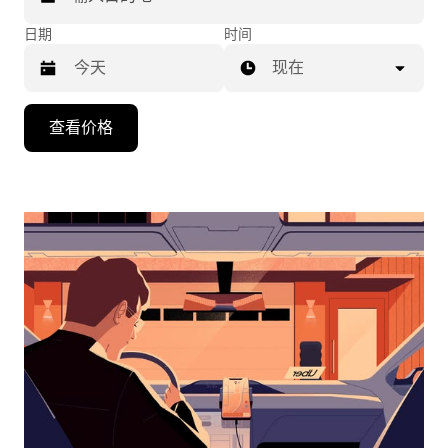
日期
时间
现在
按
查看价格
向
下
箭
头
键
可
浏
览
日
历
并
选
择