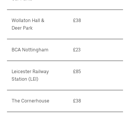
Wollaton Hall &
£38
Deer Park
BCA Nottingham
£23
Leicester Railway
£85
Station (LEI)
The Cornerhouse
£38