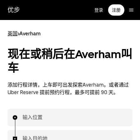
跳
优步
登录
注册
至
主
要
英国
>
Averham
内
容
现在或稍后在Averham叫
车
添加行程详情，上车即可出发探索Averham。或者通过
Uber Reserve 提前预约行程，最多可提前 90 天。
输入位置
输入目的地