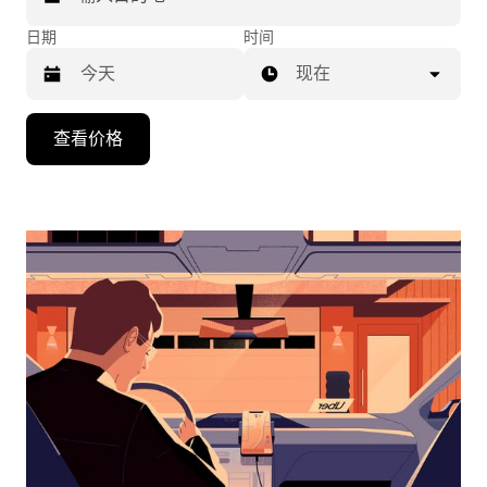
日期
时间
现在
按
查看价格
向
下
箭
头
键
可
浏
览
日
历
并
选
择