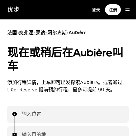
跳
优步
登录
注册
至
主
要
法国
>
奥弗涅-罗讷-阿尔卑斯
>
Aubière
内
容
现在或稍后在Aubière叫
车
添加行程详情，上车即可出发探索Aubière。或者通过
Uber Reserve 提前预约行程，最多可提前 90 天。
输入位置
输入目的地