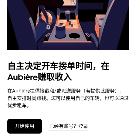
日
期。
按
退
出
键
可
关
闭
自主决定开车接单时间，在
日
Aubière赚取收入
历。
在Aubière提供接载和/或派送服务（若提供此服务），
自主安排时间赚钱。您可以使用自己的车辆，也可以通过
优步租车。
开始使用
已经有账号？登录