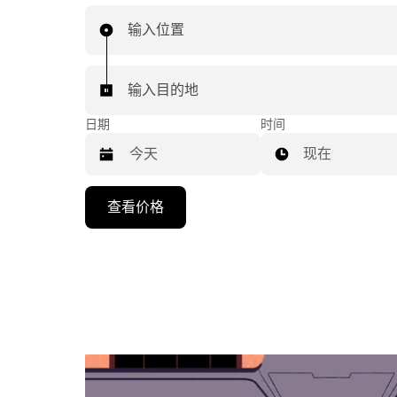
输入位置
输入目的地
日期
时间
现在
按
查看价格
向
下
箭
头
键
可
浏
览
日