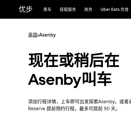
跳
优步
乘车
接载服务
商务
Uber Eats 优食
至
主
要
内
英国
>
Asenby
容
现在或稍后在
Asenby叫车
添加行程详情，上车即可出发探索Asenby。或者通过
Reserve 提前预约行程，最多可提前 90 天。