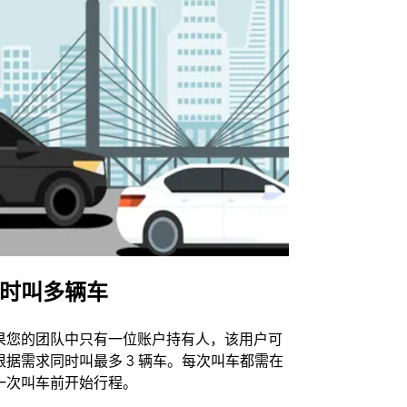
时叫多辆车
Uber Shu
果您的团队中只有一位账户持有人，该用户可
我们的班车
根据需求同时叫最多 3 辆车。每次叫车都需在
动场馆。
一次叫车前开始行程。
查看接驳车