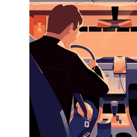
历
并
选
择
日
期。
按
退
出
键
可
关
闭
日
历。