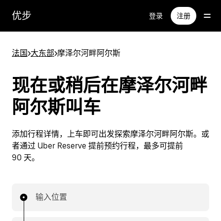
跳
优步
登录
注册
至
主
要
法国
>
大东部
>
摩泽尔河畔阿尔斯
内
容
现在或稍后在摩泽尔河畔
阿尔斯叫车
添加行程详情，上车即可出发探索摩泽尔河畔阿尔斯。或
者通过 Uber Reserve 提前预约行程，最多可提前
90 天。
输入位置