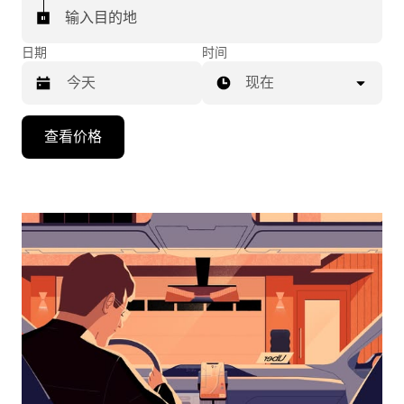
输入目的地
日期
时间
现在
按
查看价格
向
下
箭
头
键
可
浏
览
日
历
并
选