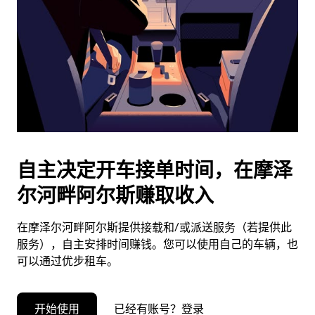
择
日
期。
按
退
出
键
可
关
闭
自主决定开车接单时间，在摩泽
日
尔河畔阿尔斯赚取收入
历。
在摩泽尔河畔阿尔斯提供接载和/或派送服务（若提供此
服务），自主安排时间赚钱。您可以使用自己的车辆，也
可以通过优步租车。
开始使用
已经有账号？登录