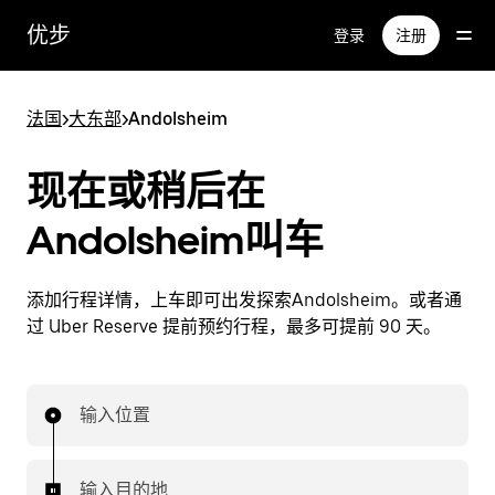
跳
优步
登录
注册
至
主
要
法国
>
大东部
>
Andolsheim
内
容
现在或稍后在
Andolsheim叫车
添加行程详情，上车即可出发探索Andolsheim。或者通
过 Uber Reserve 提前预约行程，最多可提前 90 天。
输入位置
输入目的地