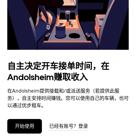
日
期。
按
退
出
键
可
关
闭
自主决定开车接单时间，在
日
Andolsheim赚取收入
历。
在Andolsheim提供接载和/或派送服务（若提供此服
务），自主安排时间赚钱。您可以使用自己的车辆，也可
以通过优步租车。
开始使用
已经有账号？登录