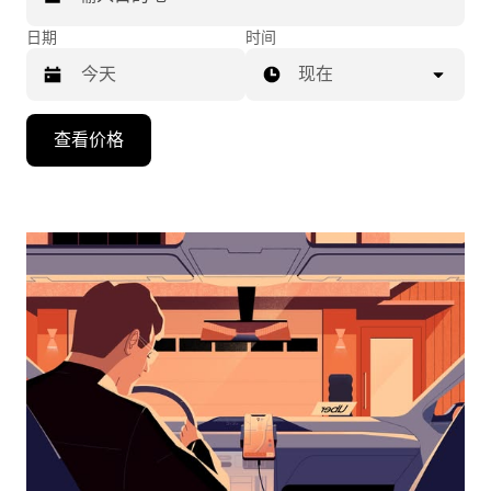
日期
时间
现在
按
查看价格
向
下
箭
头
键
可
浏
览
日
历
并
选
择