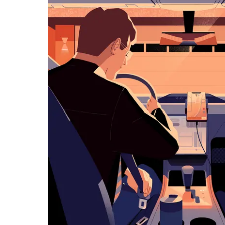
历
并
选
择
日
期。
按
退
出
键
可
关
闭
日
历。