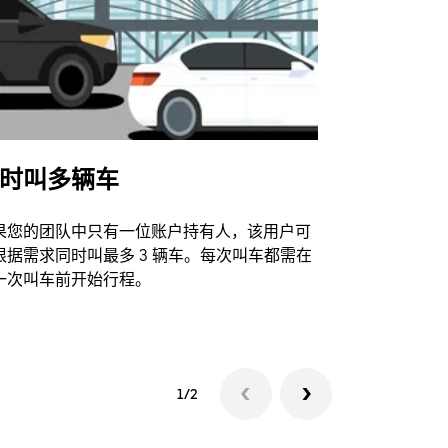
时叫多辆车
Uber Shu
果您的团队中只有一位账户持有人，该用户可
我们的班车
根据需求同时叫最多 3 辆车。每次叫车都需在
动场馆。
一次叫车前开始行程。
查看接驳车
1/2