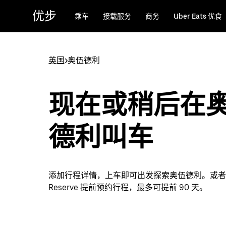
跳
优步
乘车
接载服务
商务
Uber Eats 优食
至
主
要
内
英国
>
奥伍德利
容
现在或稍后在
德利叫车
添加行程详情，上车即可出发探索奥伍德利。或者通过
Reserve 提前预约行程，最多可提前 90 天。