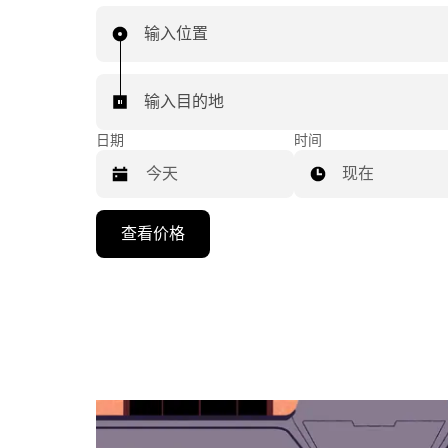
输入位置
输入目的地
日期
时间
现在
按
查看价格
向
下
箭
头
键
可
浏
览
日