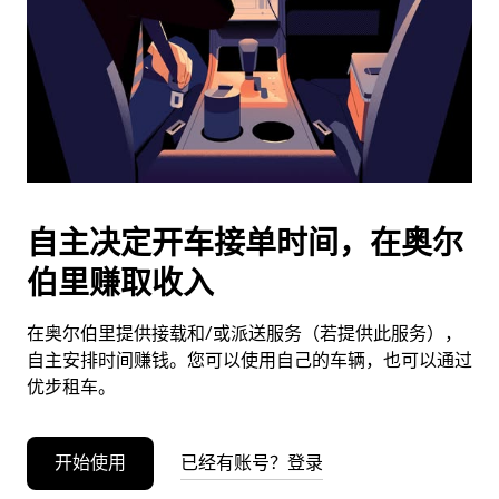
日
期。
按
退
出
键
可
关
闭
自主决定开车接单时间，在奥尔
日
伯里赚取收入
历。
在奥尔伯里提供接载和/或派送服务（若提供此服务），
自主安排时间赚钱。您可以使用自己的车辆，也可以通过
优步租车。
开始使用
已经有账号？登录