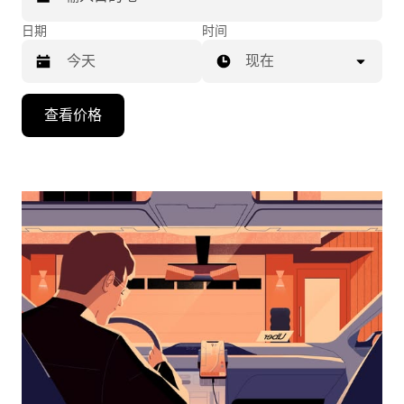
日期
时间
现在
按
查看价格
向
下
箭
头
键
可
浏
览
日
历
并
选
择