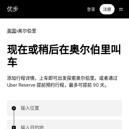
跳
优步
登录
注册
至
主
要
英国
>
奥尔伯里
内
容
现在或稍后在奥尔伯里叫
车
添加行程详情，上车即可出发探索奥尔伯里。或者通过
Uber Reserve 提前预约行程，最多可提前 90 天。
输入位置
输入目的地