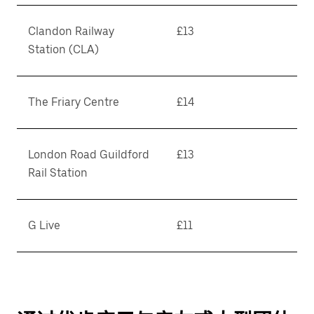
Clandon Railway
£13
Station (CLA)
The Friary Centre
£14
London Road Guildford
£13
Rail Station
G Live
£11