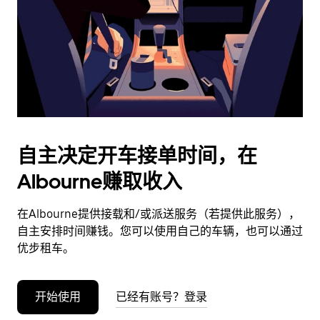
日
期。
按
退
出
键
可
关
闭
自主决定开车接单时间，在
日
Albourne赚取收入
历。
在Albourne提供接载和/或派送服务（若提供此服务），
自主安排时间赚钱。您可以使用自己的车辆，也可以通过
优步租车。
开始使用
已经有账号？登录