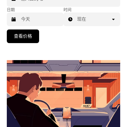
日期
时间
现在
按
查看价格
向
下
箭
头
键
可
浏
览
日
历
并
选
择