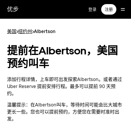
跳
优步
登录
注册
至
主
要
美国
>
纽约州
>
Albertson
内
容
提前在Albertson，美国
预约叫车
添加行程详情，上车即可出发探索Albertson。或者通过
Uber Reserve 提前安排行程。最多可以提前 90 天预
约。
温馨提示：
在Albertson叫车，等待时间可能会比大城市
更长一些。您也可以提前预约，方便您在需要时准时出
发。