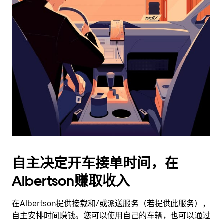
日
历
并
选
择
日
期。
按
退
出
键
可
关
闭
自主决定开车接单时间，在
日
Albertson赚取收入
历。
在Albertson提供接载和/或派送服务（若提供此服务），
自主安排时间赚钱。您可以使用自己的车辆，也可以通过