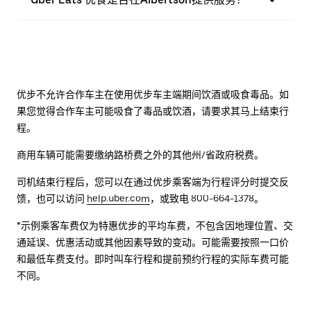
优步不允许合作车主在使用优步车主端期间饮酒或吸食毒品。如
果您觉得合作车主可能吸食了毒品或饮酒，请要求其马上结束行
程。
商用车辆可能需要缴纳路桥费之外的其他州/省政府税费。
司机结束行程后，您可以在通过优步乘客端为行程评分时提交反
馈，也可以访问
help.uber.com
，或致电 800-664-1378。
*示例乘客车费仅为特惠优步的平均车费，不包含因地理位置、交
通延误、优惠活动或其他因素导致的变动。可能需要按照一口价
和最低车费支付。即时叫车行程和提前预约行程的实际车费可能
不同。