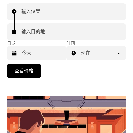
输入位置
输入目的地
日期
时间
现在
按
查看价格
向
下
箭
头
键
可
浏
览