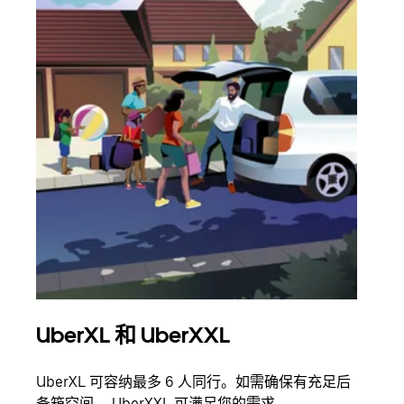
UberXL 和 UberXXL
拼
UberXL 可容纳最多 6 人同行。如需确保有充足后
当您
备箱空间， UberXXL 可满足您的需求。
加自