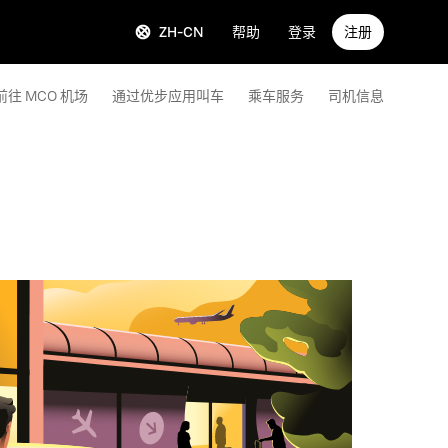
ZH-CN
帮助
登录
注册
前往 MCO 机场
通过优步应用叫车
乘车服务
司机信息