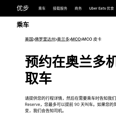
跳
优步
乘车
接载服务
商务
Uber Eats 优食
至
主
要
乘车
内
容
美国
>
佛罗里达州
>
奥兰多
>
MCO
>
MCO 皮卡
预约在奥兰多
取车
请提供您的行程详情，然后在需要乘车时告知我们。选
Reserve，您最多可以提前 90 天叫车。如果您
变，我们会告知司机。