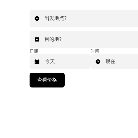
出发地点？
目的地？
日期
时间
现在
按
查看价格
向
下
箭
头
键
可
浏
览