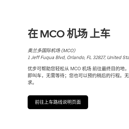
日
历
并
选
在 MCO 机场 上车
择
日
期。
奥兰多国际机场 (MCO)
按
1 Jeff Fuqua Blvd, Orlando, FL 32827, United St
退
出
优步可帮助您轻松从 MCO 机场 前往最终目的
键
即叫车，无需等待；您也可以预约稍后的行程。无
可
求。
关
闭
前往上车路线说明页面
日
历。