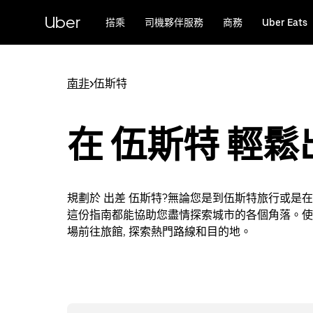
跳
Uber
搭乘
司機夥伴服務
商務
Uber Eats
到
主
要
內
南非
>
伍斯特
容
在 伍斯特 輕鬆
規劃於 出差 伍斯特?無論您是到伍斯特旅行或是
這份指南都能協助您盡情探索城市的各個角落。使用 
場前往旅館, 探索熱門路線和目的地。