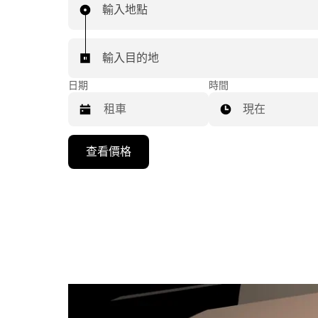
輸入地點
輸入目的地
日期
時間
現在
按
查看價格
向
下
箭
頭
鍵
即
可
使
用
行