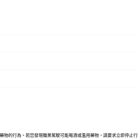
酒駕或濫用藥物的行為。若您發現職業駕駛可能喝酒或濫用藥物，請要求立即停止