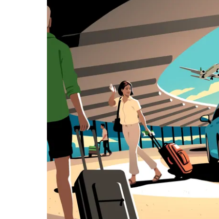
事
曆
並
選
擇
日
期。
按
離
開
按
鈕
即
可
關
閉
行
事