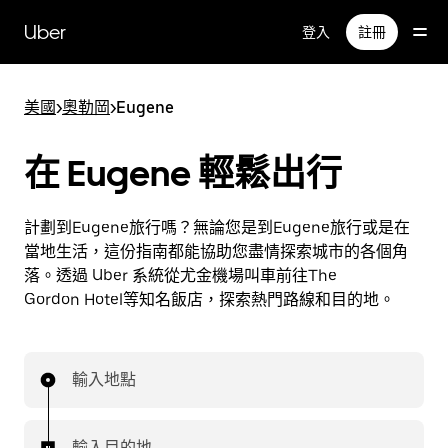
跳
Uber
登入
註冊
到
主
要
美國
>
奧勒岡
>
Eugene
內
容
在 Eugene 輕鬆出行
計劃到Eugene旅行嗎？無論您是到Eugene旅行或是在
當地生活，這份指南都能協助您盡情探索城市的各個角
落。透過 Uber 系統從尤金機場叫車前往The
Gordon Hotel等知名飯店，探索熱門路線和目的地。
輸入地點
輸入目的地