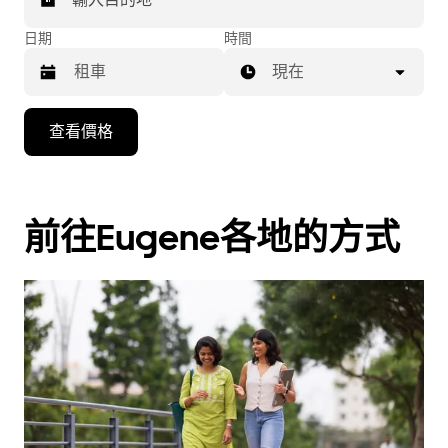
日期
時間
現在
按
查看價格
向
下
箭
頭
前往Eugene各地的方式
鍵
即
可
使
用
行
事
曆
並