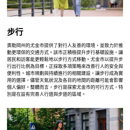
選
擇
日
期。
步行
按
離
奧勒岡州的尤金市提供了對行人友善的環境，並致力於推
開
動更環保的交通方式。該市正積極提升步行基礎設施，讓
按
居民和訪客能更輕鬆地以步行方式移動。尤金市以提升步
鈕
行出行比例為目標，正採取多項策略來改善行人的安全與
即
便利性。城市規劃與持續進行的相關建設，讓步行成為實
可
用的選擇，儘管天氣狀況及各目的地間的距離可能會影響
關
個人偏好。整體而言，步行是探索尤金市的可行方式，特
閉
別是在設有完善人行道與步道的區域。
行
事
曆。