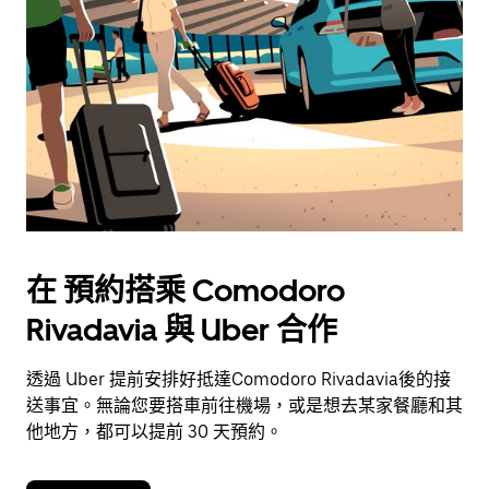
曆
並
選
擇
日
期。
按
離
開
按
鈕
在 預約搭乘 Comodoro
即
Rivadavia 與 Uber 合作
可
關
閉
透過 Uber 提前安排好抵達Comodoro Rivadavia後的接
行
送事宜。無論您要搭車前往機場，或是想去某家餐廳和其
事
他地方，都可以提前 30 天預約。
曆。