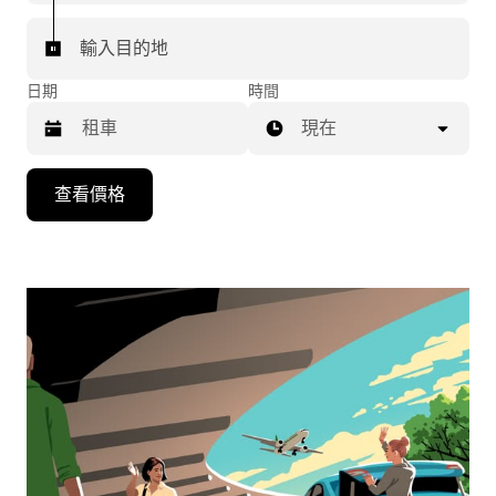
輸入目的地
日期
時間
現在
按
查看價格
向
下
箭
頭
鍵
即
可
使
用
行
事