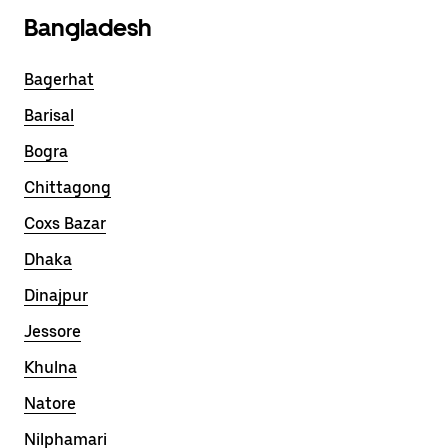
Bangladesh
Bagerhat
Barisal
Bogra
Chittagong
Coxs Bazar
Dhaka
Dinajpur
Jessore
Khulna
Natore
Nilphamari