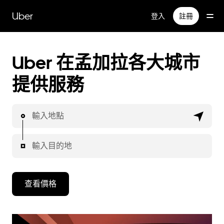
跳
Uber
登入
註冊
到
主
要
內
Uber 在孟加拉各大城市
容
提供服務
輸入地點
輸入目的地
查看價格