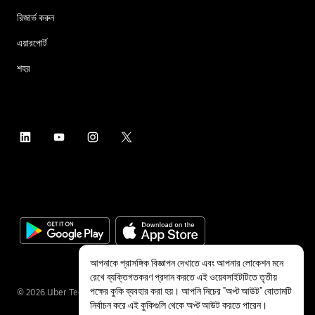
রিজার্ভ করুন
এয়ারপোর্ট
শহর
আপনাকে প্রাসঙ্গিক বিজ্ঞাপন দেখাতে এবং আপনার লোকেশন মনে
রেখে ব্যক্তিগতকরণ প্রদান করতে এই ওয়েবসাইটটিতে তৃতীয়
পক্ষের কুকি ব্যবহার করা হয়। আপনি নিচের "অপ্ট আউট" বোতামটি
©
2026
Uber Technologies Inc.
নির্বাচন করে এই কুকিগুলি থেকে অপ্ট আউট করতে পারেন।