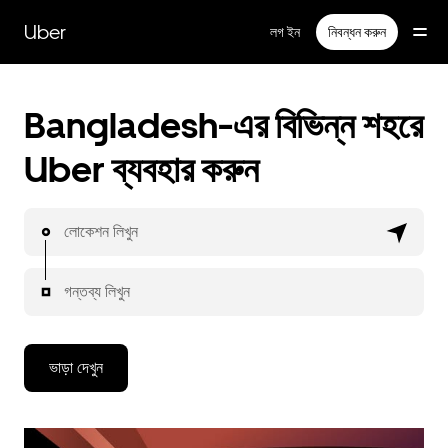
বাদ
দিয়ে
Uber
লগ ইন
নিবন্ধন করুন
প্রধান
বিষয়সূচিতে
যান
Bangladesh-এর বিভিন্ন শহরে
Uber ব্যবহার করুন
লোকেশন লিখুন
গন্তব্য লিখুন
ভাড়া দেখুন