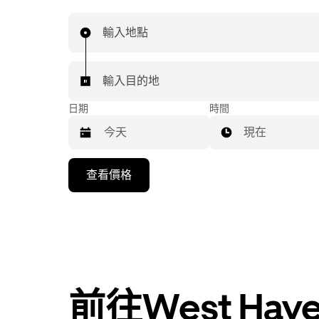
輸入地點
輸入目的地
日期
時間
現在
按
查看價格
下
向
下
箭
咀
鍵，
即
前往West Ha
可