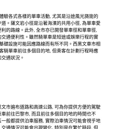
 體驗各式各樣的單車活動, 尤其是沿途風光旖旎的
道。薩文岩小徑是沿著海濱的共用小徑, 為單車愛
利的路線。此外, 全市亦已開發單車徑和單車徑,
的交通便利性。雖然騎單車是短途或娛樂行程的實
體基礎設施可能因應路線而有所不同。西黑文車市相
乘客騎單車前往多個目的地, 但乘客在計劃行程時應
和交通狀況。
文市遍布道路和高速公路, 可為你提供方便的駕駛
車前往巴黎市, 而且前往多個目的地的時間也不
一般都提供泊車服務, 實際泊車情況可能會視乎地
交通情況可能會出現變化, 特別是在繁忙時段, 但