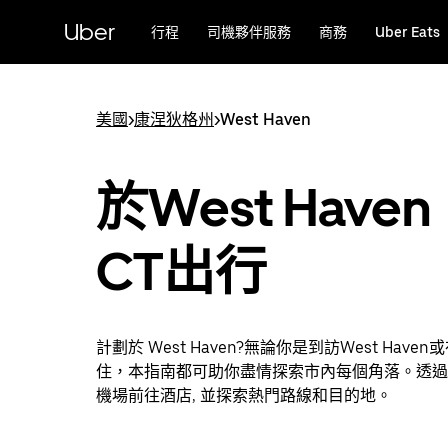
跳
Uber
行程
司機夥伴服務
商務
Uber Eats
至
主
要
內
美國
>
康涅狄格州
>
West Haven
容
於West Have
CT出行
計劃於 West Haven?無論你是到訪West Have
住，本指南都可助你盡情探索市內每個角落。透過 U
機場前往酒店, 並探索熱門路線和目的地。