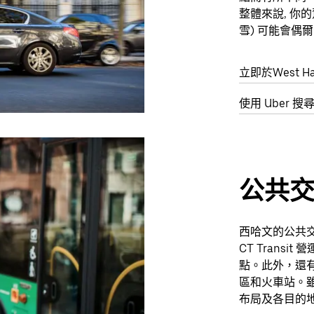
整體來說, 你
雪) 可能會偶
立即於West H
使用 Uber 搜
公共
西哈文的公共
CT Trans
點。此外，還
區和火車站。
布局及各目的