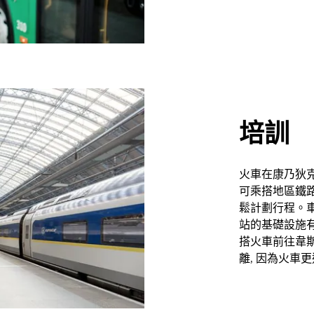
培訓
火車在康乃狄克
可乘搭地區鐵路
鬆計劃行程。
站的基礎設施有
搭火車前往韋
離, 因為火車