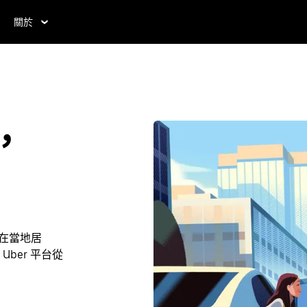
關於
n，
n或在當地居
ber 平台從