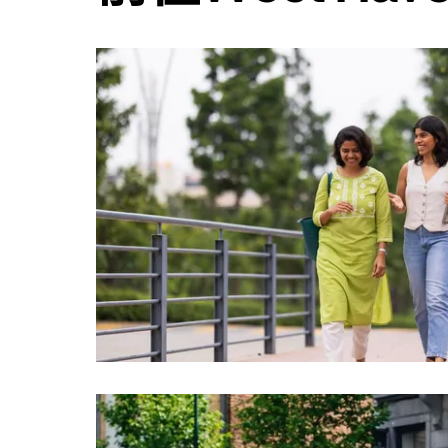
使
用
日
曆
和
選
擇
日
期。
按
下
Esc
按
鈕
即
可
關
閉
日