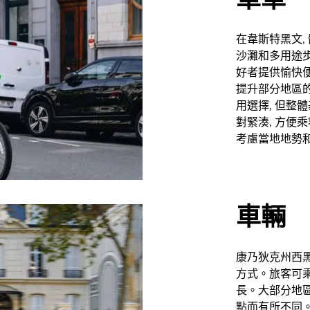
在韋斯特黑文,
沙灘和多用途步
好者提供愉快便
提升部分地區
用選擇, 但整
對緊湊, 方便
考慮當地地勢
車輛
康乃狄克州西黑
方式。旅客可乘
長。大部分地區
點而有所不同。