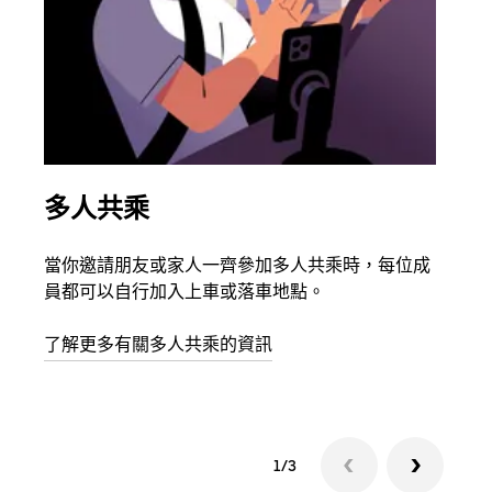
多人共乘
同
當你邀請朋友或家人一齊參加多人共乘時，每位成
如果
員都可以自行加入上車或落車地點。
最多
叫下
了解更多有關多人共乘的資訊
1/3