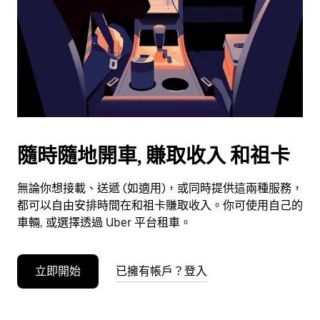
選
擇
日
期。
按
下
Esc
按
鈕
隨時隨地開車, 賺取收入 和祖卡
即
可
無論你想接載、送遞 (如適用)，或同時提供這兩種服務，
關
都可以自由安排時間在和祖卡賺取收入。你可使用自己的
閉
車輛, 或選擇透過 Uber 平台租車。
日
曆。
立即開始
已擁有帳戶？登入