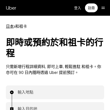
跳
Uber
登入
註冊
至
主
要
日本
>
和祖卡
內
容
即時或預約於和祖卡的行
程
只需新增行程詳細資料, 即可上車, 輕鬆進駐 和祖卡。你
亦可在 90 日內隨時透過 Uber 提前預訂。
輸入地點
輸入目的地