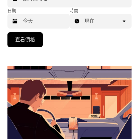
日期
時間
現在
按
查看價格
下
向
下
箭
咀
鍵，
即
可
使
用
日
曆
和