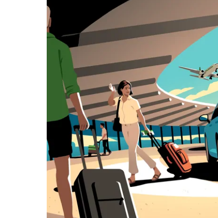
日
曆
和
選
擇
日
期。
按
下
Esc
按
鈕
即
可
關
閉
日
曆。