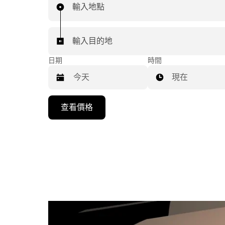
輸入地點
輸入目的地
日期
時間
現在
按
查看價格
下
向
下
箭
咀
鍵，
即
可
使
用