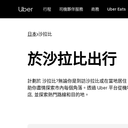
跳
Uber
行程
司機夥伴服務
商務
Uber Eats
至
主
要
內
日本
>
沙拉比
容
於沙拉比出行
計劃於 沙拉比?無論你是到訪沙拉比或在當地居
助你盡情探索市內每個角落。透過 Uber 平台從
店, 並探索熱門路線和目的地。