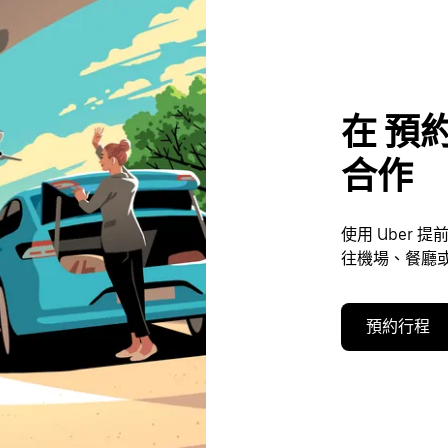
在 預約
合作
使用 Uber
往機場、餐廳或
預約行程