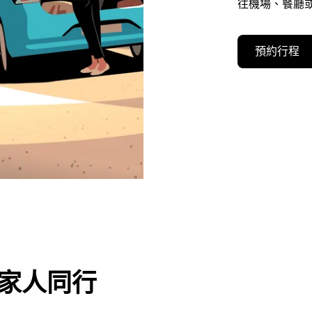
往機場、餐廳或
預約行程
或家人同行