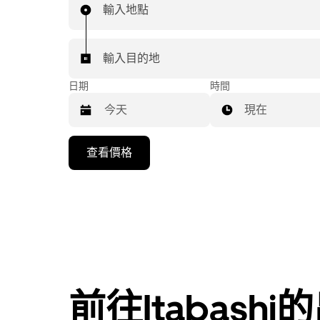
輸入地點
輸入目的地
日期
時間
現在
按
查看價格
下
向
下
箭
咀
鍵，
即
可
前往Itabash
使
用