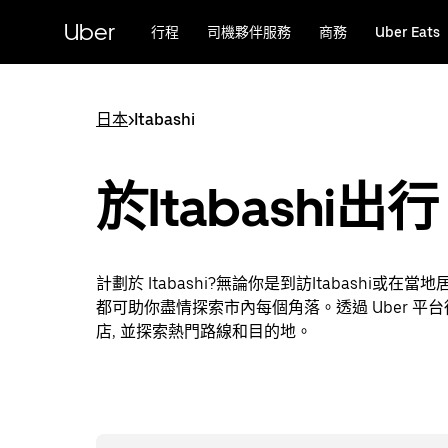
跳
Uber
行程
司機夥伴服務
商務
Uber Eats
至
主
要
內
日本
>
Itabashi
容
於Itabashi出行
計劃於 Itabashi?無論你是到訪Itabashi或在
都可助你盡情探索市內每個角落。透過 Uber 平
店, 並探索熱門路線和目的地。