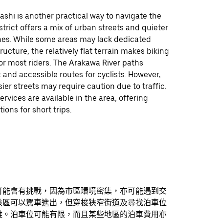
bashi is another practical way to navigate the
istrict offers a mix of urban streets and quieter
ones. While some areas may lack dedicated
ructure, the relatively flat terrain makes biking
r most riders. The Arakawa River paths
 and accessible routes for cyclists. However,
ier streets may require caution due to traffic.
ervices are available in the area, offering
ions for short trips.
可能會有挑戰，因為市區環境密集，亦可能遇到交
該區可以駕車進出，但穿梭狹窄街道及尋找泊車位
難。泊車位可能有限，而且某些地區的泊車費用亦