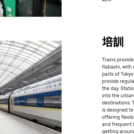
培訓
Trains provide
Itabashi, with
parts of Tokyo
provide regula
the day. Stati
into the urban
destinations. 
is designed t
offering flexib
and frequent s
getting aroun