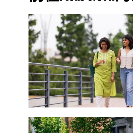
日
曆
和
選
擇
日
期。
按
下
Esc
按
鈕
即
可
關
閉
日
曆。