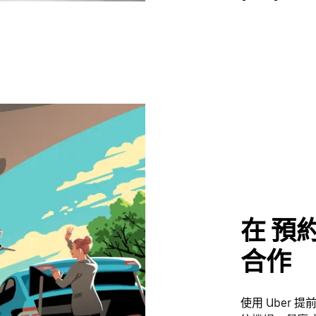
在 預約行
合作
使用 Uber 