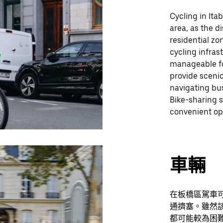
Cycling in Ita
area, as the d
residential z
cycling infrast
manageable fo
provide scenic
navigating bus
Bike-sharing s
convenient opt
車輛
在板橋區駕車
通擠塞。雖然
都可能較為困