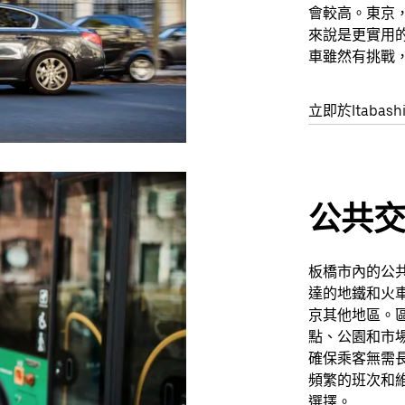
會較高。東京
來說是更實用
車雖然有挑戰
立即於Itabas
公共
板橋市內的公共
達的地鐵和火車
京其他地區。區
點、公園和市場
確保乘客無需
頻繁的班次和維
選擇。