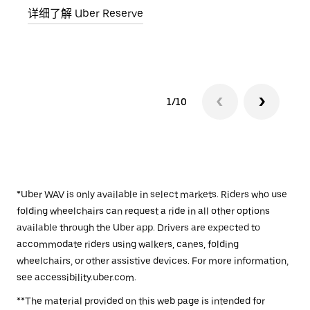
详细了解 Uber Reserve
详细了
1/10
*Uber WAV is only available in select markets. Riders who use
folding wheelchairs can request a ride in all other options
available through the Uber app. Drivers are expected to
accommodate riders using walkers, canes, folding
wheelchairs, or other assistive devices. For more information,
see accessibility.uber.com.
**The material provided on this web page is intended for