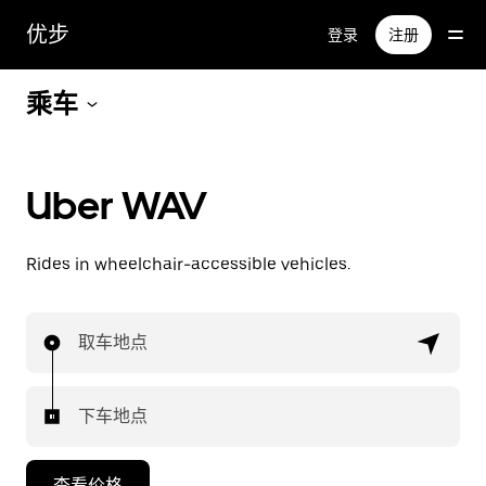
跳
优步
登录
注册
至
主
要
乘车
内
容
Uber WAV
Rides in wheelchair-accessible vehicles.
取车地点
下车地点
查看价格