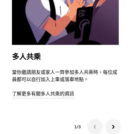
多人共乘
同
當你邀請朋友或家人一齊參加多人共乘時，每位成
如果
員都可以自行加入上車或落車地點。
最多
叫下
了解更多有關多人共乘的資訊
1/3