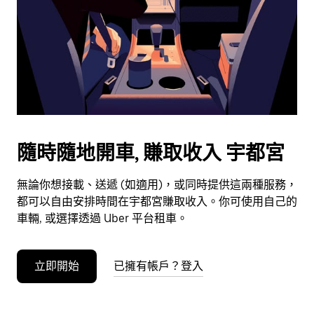
選
擇
日
期。
按
下
Esc
按
鈕
隨時隨地開車, 賺取收入 宇都宮
即
可
無論你想接載、送遞 (如適用)，或同時提供這兩種服務，
關
都可以自由安排時間在宇都宮賺取收入。你可使用自己的
閉
車輛, 或選擇透過 Uber 平台租車。
日
曆。
立即開始
已擁有帳戶？登入