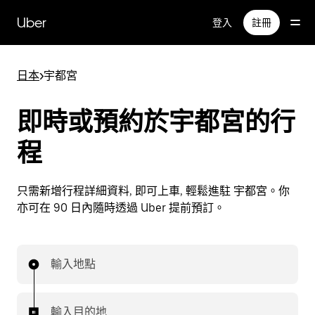
跳
Uber
登入
註冊
至
主
要
日本
>
宇都宮
內
容
即時或預約於宇都宮的行
程
只需新增行程詳細資料, 即可上車, 輕鬆進駐 宇都宮。你
亦可在 90 日內隨時透過 Uber 提前預訂。
輸入地點
輸入目的地