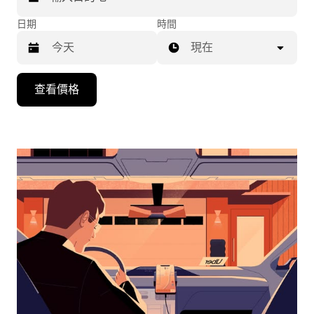
日期
時間
現在
按
查看價格
下
向
下
箭
咀
鍵，
即
可
使
用
日
曆
和