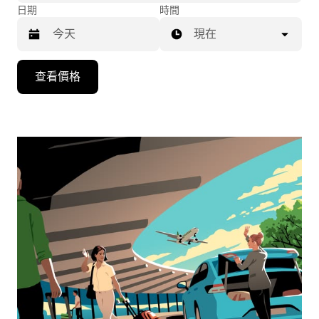
日期
時間
現在
按
查看價格
下
向
下
箭
咀
鍵，
即
可
使
用
日
曆
和
選