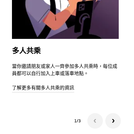
多人共乘
同
當你邀請朋友或家人一齊參加多人共乘時，每位成
如果
員都可以自行加入上車或落車地點。
最多
叫下
了解更多有關多人共乘的資訊
1/3