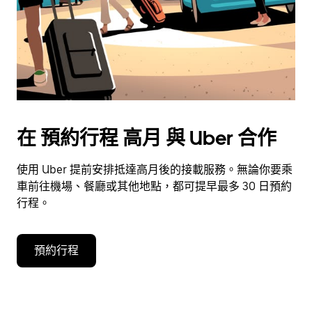
擇
日
期。
按
下
Esc
按
鈕
在 預約行程 高月 與 Uber 合作
即
可
使用 Uber 提前安排抵達高月後的接載服務。無論你要乘
關
車前往機場、餐廳或其他地點，都可提早最多 30 日預約
閉
行程。
日
曆。
預約行程