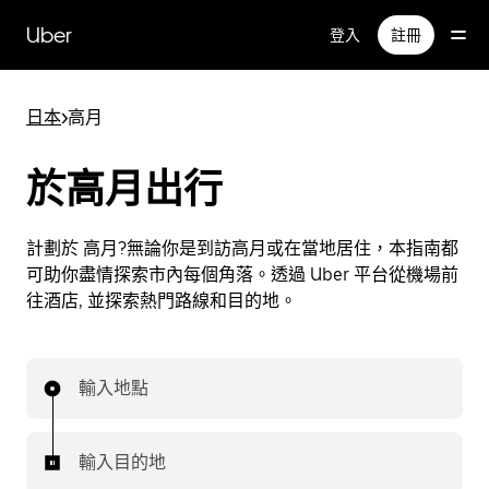
跳
Uber
登入
註冊
至
主
要
日本
>
高月
內
容
於高月出行
計劃於 高月?無論你是到訪高月或在當地居住，本指南都
可助你盡情探索市內每個角落。透過 Uber 平台從機場前
往酒店, 並探索熱門路線和目的地。
輸入地點
輸入目的地