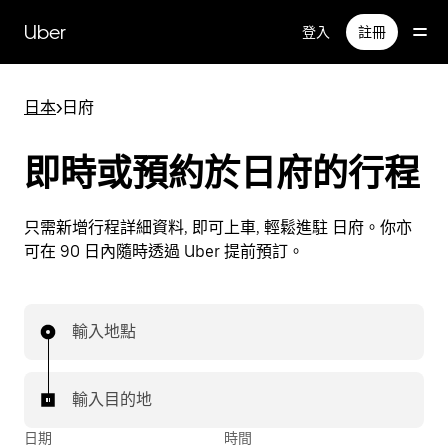
跳
Uber
登入
註冊
至
主
要
日本
>
日府
內
容
即時或預約於日府的行程
只需新增行程詳細資料, 即可上車, 輕鬆進駐 日府。你亦
可在 90 日內隨時透過 Uber 提前預訂。
輸入地點
輸入目的地
日期
時間