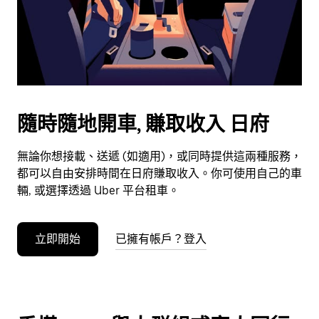
日
期。
按
下
Esc
按
鈕
隨時隨地開車, 賺取收入 日府
即
可
無論你想接載、送遞 (如適用)，或同時提供這兩種服務，
關
都可以自由安排時間在日府賺取收入。你可使用自己的車
閉
輛, 或選擇透過 Uber 平台租車。
日
曆。
立即開始
已擁有帳戶？登入