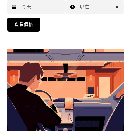
現在
按
查看價格
下
向
下
箭
咀
鍵，
即
可
使
用
日
曆
和
選
擇