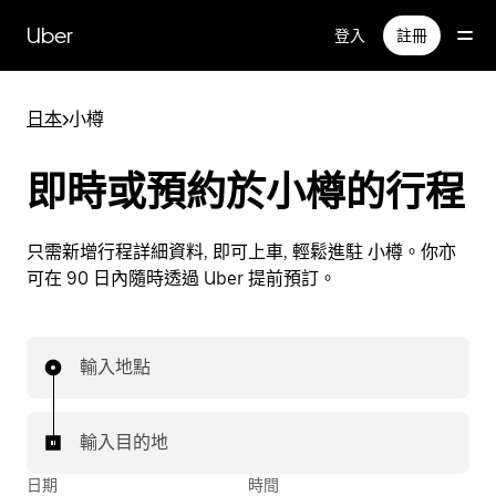
跳
Uber
登入
註冊
至
主
要
日本
>
小樽
內
容
即時或預約於小樽的行程
只需新增行程詳細資料, 即可上車, 輕鬆進駐 小樽。你亦
可在 90 日內隨時透過 Uber 提前預訂。
輸入地點
輸入目的地
日期
時間