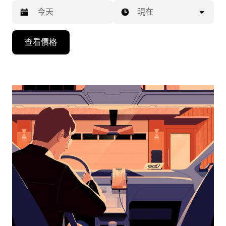
現在
按
查看價格
下
向
下
箭
咀
鍵，
即
可
使
用
日
曆
和
選
擇