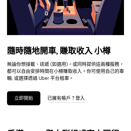
日
期。
按
下
Esc
按
鈕
隨時隨地開車, 賺取收入 小樽
即
可
無論你想接載、送遞 (如適用)，或同時提供這兩種服務，
關
都可以自由安排時間在小樽賺取收入。你可使用自己的車
閉
輛, 或選擇透過 Uber 平台租車。
日
曆。
立即開始
已擁有帳戶？登入