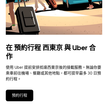
擇
日
期。
按
下
Esc
按
鈕
在 預約行程 西東京 與 Uber 合
即
可
作
關
閉
使用 Uber 提前安排抵達西東京後的接載服務。無論你要
日
乘車前往機場、餐廳或其他地點，都可提早最多 30 日預
曆。
約行程。
預約行程