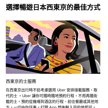
選擇暢遊日本西東京的最佳方式
西東京的士服務
在西東京出行時不妨考慮選用 Uber 安排接載服務，取
租
代的士 。Uber 讓你可隨時隨地預約行程，不用再隨街
可
截的士。預約從機場到酒店的行程、前往餐廳或其他地
方。一切由你話事。打開 App 然後輸入目的地即可。
進