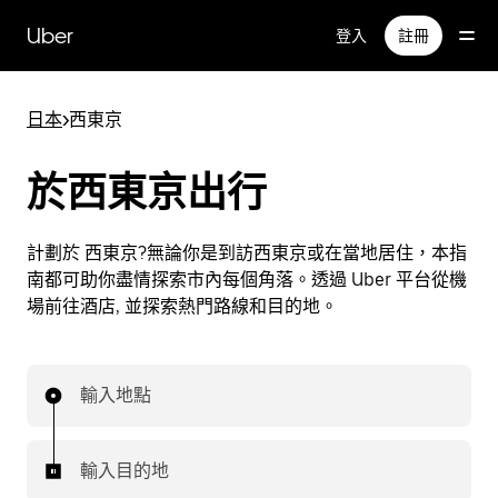
跳
Uber
登入
註冊
至
主
要
日本
>
西東京
內
容
於西東京出行
計劃於 西東京?無論你是到訪西東京或在當地居住，本指
南都可助你盡情探索市內每個角落。透過 Uber 平台從機
場前往酒店, 並探索熱門路線和目的地。
輸入地點
輸入目的地