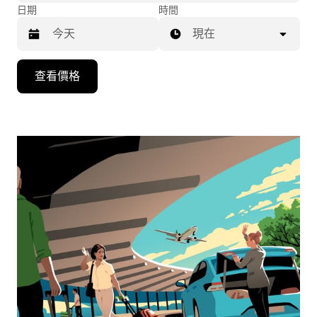
日期
時間
現在
按
查看價格
下
向
下
箭
咀
鍵，
即
可
使
用
日
曆
和
選