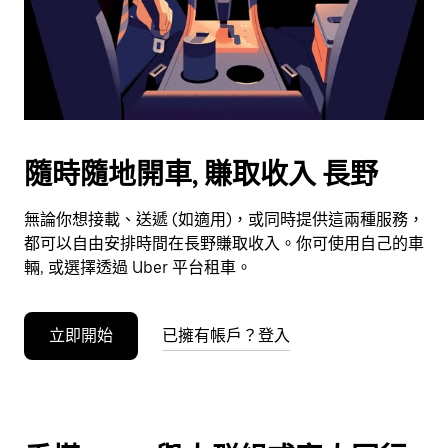
日
期。
按
下
Esc
按
鈕
隨時隨地開車, 賺取收入 長野
即
可
無論你想接載、送遞 (如適用)，或同時提供這兩種服務，
關
都可以自由安排時間在長野賺取收入。你可使用自己的車
閉
輛, 或選擇透過 Uber 平台租車。
日
曆。
立即開始
已擁有帳戶？登入