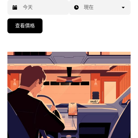
現在
按
查看價格
下
向
下
箭
咀
鍵，
即
可
使
用
日
曆
和
選
擇