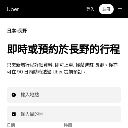
跳
Uber
登入
註冊
至
主
要
日本
>
長野
內
容
即時或預約於長野的行程
只需新增行程詳細資料, 即可上車, 輕鬆進駐 長野。你亦
可在 90 日內隨時透過 Uber 提前預訂。
輸入地點
輸入目的地
日期
時間