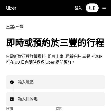
跳
Uber
登入
註冊
至
主
要
日本
>
三豐
內
容
即時或預約於三豐的行程
只需新增行程詳細資料, 即可上車, 輕鬆進駐 三豐。你亦
可在 90 日內隨時透過 Uber 提前預訂。
輸入地點
輸入目的地
日期
時間