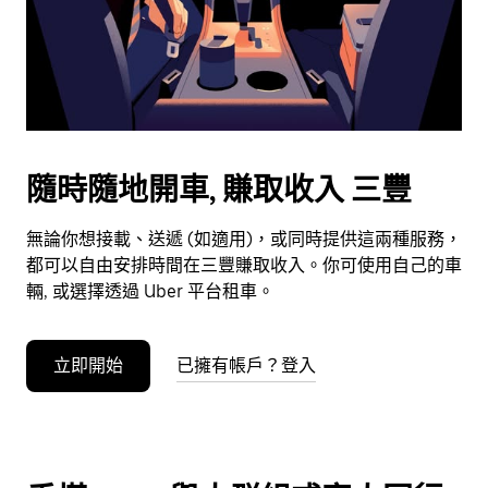
日
期。
按
下
Esc
按
鈕
隨時隨地開車, 賺取收入 三豐
即
可
無論你想接載、送遞 (如適用)，或同時提供這兩種服務，
關
都可以自由安排時間在三豐賺取收入。你可使用自己的車
閉
輛, 或選擇透過 Uber 平台租車。
日
曆。
立即開始
已擁有帳戶？登入