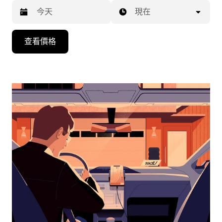
現在
按
查看價格
下
向
下
箭
咀
鍵，
即
可
使
用
日
曆
和
選
擇