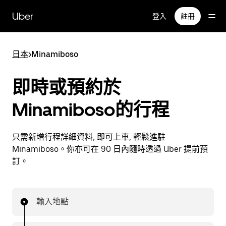
跳
Uber
登入
註冊
至
主
要
日本
>
Minamiboso
內
容
即時或預約於
Minamiboso的行程
只需新增行程詳細資料, 即可上車, 輕鬆進駐
Minamiboso。你亦可在 90 日內隨時透過 Uber 提前預
訂。
輸入地點