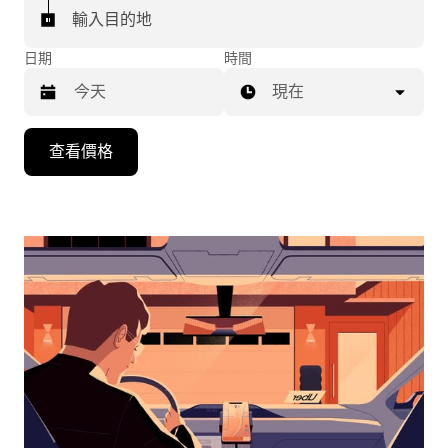
輸入目的地
日期
時間
現在
按
查看價格
下
向
下
箭
咀
鍵，
即
可
使
用
日
曆