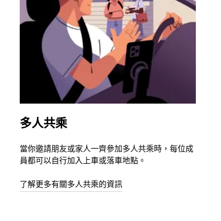
多人共乘
同
當你邀請朋友或家人一齊參加多人共乘時，每位成
如果
員都可以自行加入上車或落車地點。
最多
叫下
了解更多有關多人共乘的資訊