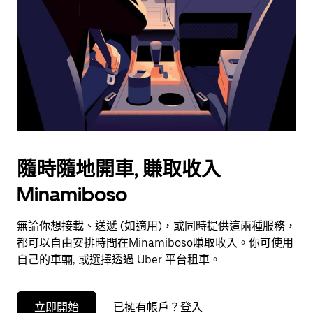
和
選
擇
日
期。
按
下
Esc
按
鈕
隨時隨地開車, 賺取收入
即
可
Minamiboso
關
閉
無論你想接載、送遞 (如適用)，或同時提供這兩種服務，
日
都可以自由安排時間在Minamiboso賺取收入。你可使用
曆。
自己的車輛, 或選擇透過 Uber 平台租車。
立即開始
已擁有帳戶？登入